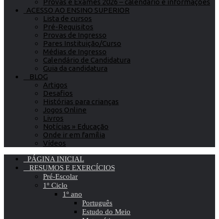
Provas e Exames 2026 – calendário e informações
ACESSO AO ENSINO SUPERIOR
Lista de cursos
Pré-Requisitos
Provas de Ingresso
Pares Instituição/Curso
Médias de Ingresso
Calendário de Candidatura
Guia da candidatura
BLOG
Artigos
Desafios
Histórias para crianças
Jogos Online
Livros
Notícias » Educação
Onde ir em família
Vídeos
PÁGINA INICIAL
RESUMOS E EXERCÍCIOS
Pré-Escolar
1º Ciclo
1º ano
Português
Estudo do Meio