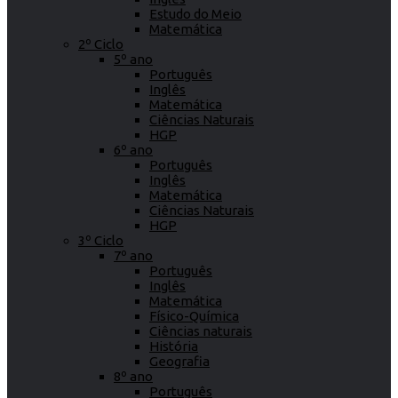
Estudo do Meio
Matemática
2º Ciclo
5º ano
Português
Inglês
Matemática
Ciências Naturais
HGP
6º ano
Português
Inglês
Matemática
Ciências Naturais
HGP
3º Ciclo
7º ano
Português
Inglês
Matemática
Físico-Química
Ciências naturais
História
Geografia
8º ano
Português