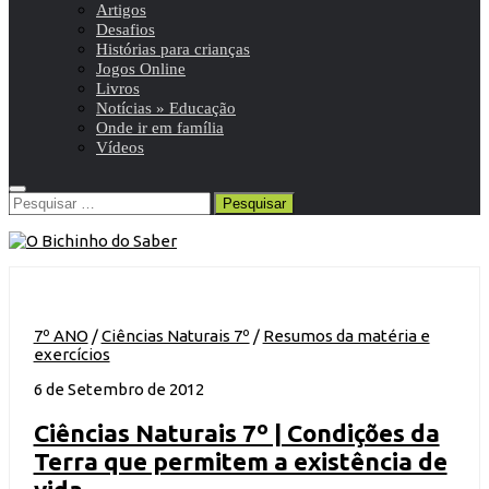
Artigos
Desafios
Histórias para crianças
Jogos Online
Livros
Notícias » Educação
Onde ir em família
Vídeos
Pesquisar
por:
7º ANO
/
Ciências Naturais 7º
/
Resumos da matéria e
exercícios
6 de Setembro de 2012
Ciências Naturais 7º | Condições da
Terra que permitem a existência de