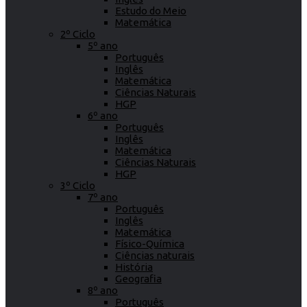
Estudo do Meio
Matemática
2º Ciclo
5º ano
Português
Inglês
Matemática
Ciências Naturais
HGP
6º ano
Português
Inglês
Matemática
Ciências Naturais
HGP
3º Ciclo
7º ano
Português
Inglês
Matemática
Físico-Química
Ciências naturais
História
Geografia
8º ano
Português