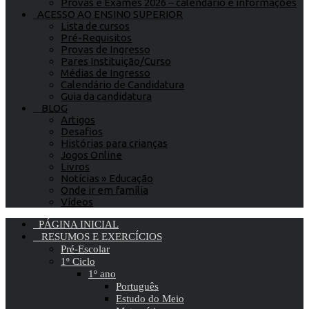
Provas e Exames 2026 – calendário e informações
ACESSO AO ENSINO SUPERIOR
Lista de cursos
Pré-Requisitos
Provas de Ingresso
Pares Instituição/Curso
Médias de Ingresso
Calendário de Candidatura
Guia da candidatura
BLOG
Artigos
Desafios
Histórias para crianças
Jogos Online
Livros
Notícias » Educação
Onde ir em família
Vídeos
PÁGINA INICIAL
RESUMOS E EXERCÍCIOS
Pré-Escolar
1º Ciclo
1º ano
Português
Estudo do Meio