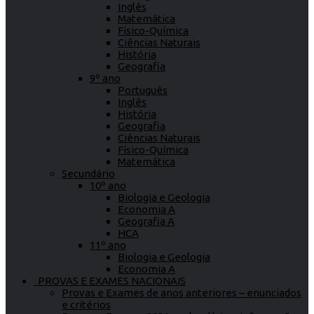
Inglês
Matemática
Físico-Química
Ciências Naturais
História
Geografia
9º ano
Português
Inglês
História
Geografia
Ciências Naturais
Físico-Química
Matemática
Secundário
10º ano
Biologia e Geologia
Economia A
Geografia A
HCA
11º ano
Biologia e Geologia
Economia A
PROVAS E EXAMES NACIONAIS
Provas e Exames de anos anteriores – enunciados
e critérios