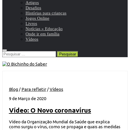
Artigos
Desafios
Histórias para crianças
Jogos Online
Livros
Notícias » Educação
Onde ir em família
Vídeos
Pesquisar
por:
Blog
/
Para refletir
/
Vídeos
9 de Março de 2020
Vídeo: O Novo coronavírus
Vídeo da Organização Mundial da Saúde que explica
como surgiu o vírus, como se propaga e quais as medidas