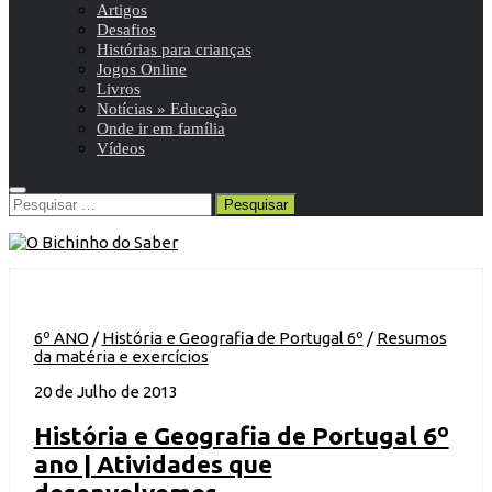
Artigos
Desafios
Histórias para crianças
Jogos Online
Livros
Notícias » Educação
Onde ir em família
Vídeos
Pesquisar
por:
6º ANO
/
História e Geografia de Portugal 6º
/
Resumos
da matéria e exercícios
20 de Julho de 2013
História e Geografia de Portugal 6º
ano | Atividades que