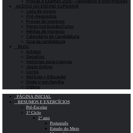
Provas e Exames 2026 – calendário e informações
ACESSO AO ENSINO SUPERIOR
Lista de cursos
Pré-Requisitos
Provas de Ingresso
Pares Instituição/Curso
Médias de Ingresso
Calendário de Candidatura
Guia da candidatura
BLOG
Artigos
Desafios
Histórias para crianças
Jogos Online
Livros
Notícias » Educação
Onde ir em família
Vídeos
PÁGINA INICIAL
RESUMOS E EXERCÍCIOS
Pré-Escolar
1º Ciclo
1º ano
Português
Estudo do Meio