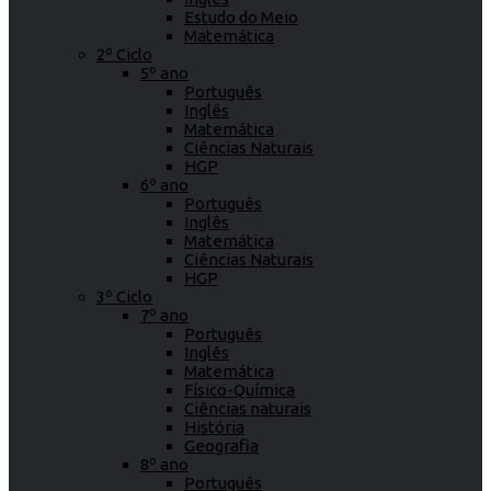
Estudo do Meio
Matemática
2º Ciclo
5º ano
Português
Inglês
Matemática
Ciências Naturais
HGP
6º ano
Português
Inglês
Matemática
Ciências Naturais
HGP
3º Ciclo
7º ano
Português
Inglês
Matemática
Físico-Química
Ciências naturais
História
Geografia
8º ano
Português