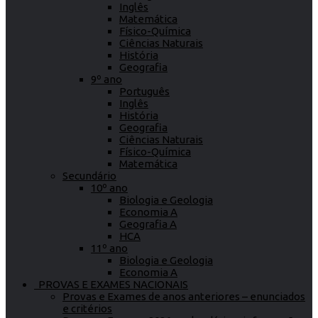
Inglês
Matemática
Físico-Química
Ciências Naturais
História
Geografia
9º ano
Português
Inglês
História
Geografia
Ciências Naturais
Físico-Química
Matemática
Secundário
10º ano
Biologia e Geologia
Economia A
Geografia A
HCA
11º ano
Biologia e Geologia
Economia A
PROVAS E EXAMES NACIONAIS
Provas e Exames de anos anteriores – enunciados
e critérios