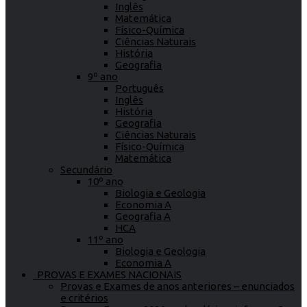
Inglês
Matemática
Físico-Química
Ciências Naturais
História
Geografia
9º ano
Português
Inglês
História
Geografia
Ciências Naturais
Físico-Química
Matemática
Secundário
10º ano
Biologia e Geologia
Economia A
Geografia A
HCA
11º ano
Biologia e Geologia
Economia A
PROVAS E EXAMES NACIONAIS
Provas e Exames de anos anteriores – enunciados
e critérios