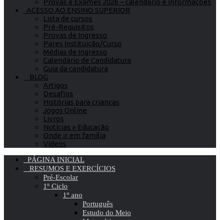
Provas e Exames 2026 – calendário e informações
ACESSO AO ENSINO SUPERIOR
Lista de cursos
Pré-Requisitos
Provas de Ingresso
Pares Instituição/Curso
Médias de Ingresso
Calendário de Candidatura
Guia da candidatura
BLOG
Artigos
Desafios
Histórias para crianças
Jogos Online
Livros
Notícias » Educação
Onde ir em família
Vídeos
PÁGINA INICIAL
RESUMOS E EXERCÍCIOS
Pré-Escolar
1º Ciclo
1º ano
Português
Estudo do Meio