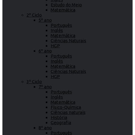
Estudo do Meio
Matemática
2º Ciclo
5º ano
Português
Inglês
Matemática
Ciências Naturais
HGP
6º ano
Português
Inglês
Matemática
Ciências Naturais
HGP
3º Ciclo
7º ano
Português
Inglês
Matemática
Físico-Química
Ciências naturais
História
Geografia
8º ano
Português