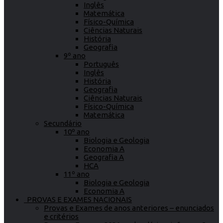
Inglês
Matemática
Físico-Química
Ciências Naturais
História
Geografia
9º ano
Português
Inglês
História
Geografia
Ciências Naturais
Físico-Química
Matemática
Secundário
10º ano
Biologia e Geologia
Economia A
Geografia A
HCA
11º ano
Biologia e Geologia
Economia A
PROVAS E EXAMES NACIONAIS
Provas e Exames de anos anteriores – enunciados
e critérios