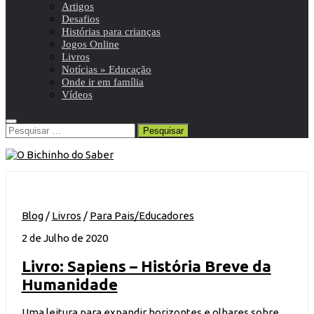
Artigos
Desafios
Histórias para crianças
Jogos Online
Livros
Notícias » Educação
Onde ir em família
Vídeos
Pesquisar
por:
Blog
/
Livros
/
Para Pais/Educadores
2 de Julho de 2020
Livro: Sapiens – História Breve da
Humanidade
Uma leitura para expandir horizontes e olhares sobre