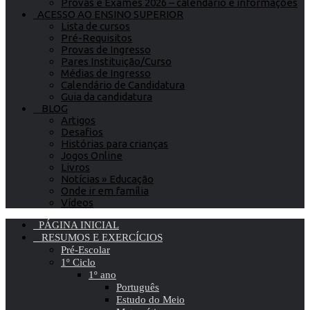
Provas e Exames 2026 – calendário e informações
ACESSO AO ENSINO SUPERIOR
Lista de cursos
Pré-Requisitos
Provas de Ingresso
Pares Instituição/Curso
Médias de Ingresso
Calendário de Candidatura
Guia da candidatura
BLOG
Artigos
Desafios
Histórias para crianças
Jogos Online
Livros
Notícias » Educação
Onde ir em família
Vídeos
PÁGINA INICIAL
RESUMOS E EXERCÍCIOS
Pré-Escolar
1º Ciclo
1º ano
Português
Estudo do Meio