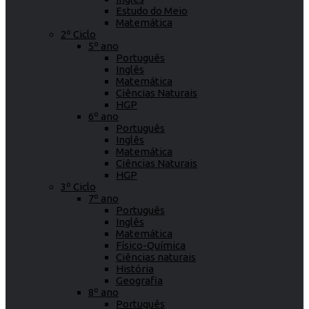
Estudo do Meio
Matemática
2º Ciclo
5º ano
Português
Inglês
Matemática
Ciências Naturais
HGP
6º ano
Português
Inglês
Matemática
Ciências Naturais
HGP
3º Ciclo
7º ano
Português
Inglês
Matemática
Físico-Química
Ciências naturais
História
Geografia
8º ano
Português