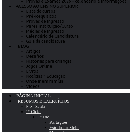
Provas e Exames 2026 – calendário e informações
ACESSO AO ENSINO SUPERIOR
Lista de cursos
Pré-Requisitos
Provas de Ingresso
Pares Instituição/Curso
Médias de Ingresso
Calendário de Candidatura
Guia da candidatura
BLOG
Artigos
Desafios
Histórias para crianças
Jogos Online
Livros
Notícias » Educação
Onde ir em família
Vídeos
PÁGINA INICIAL
RESUMOS E EXERCÍCIOS
Pré-Escolar
1º Ciclo
1º ano
Português
Estudo do Meio