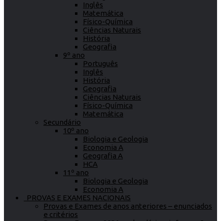
Inglês
Matemática
Físico-Química
Ciências Naturais
História
Geografia
9º ano
Português
Inglês
História
Geografia
Ciências Naturais
Físico-Química
Matemática
Secundário
10º ano
Biologia e Geologia
Economia A
Geografia A
HCA
11º ano
Biologia e Geologia
Economia A
PROVAS E EXAMES NACIONAIS
Provas e Exames de anos anteriores – enunciados
e critérios