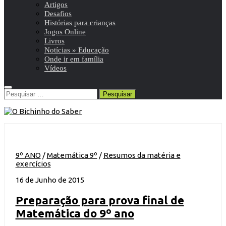
Artigos
Desafios
Histórias para crianças
Jogos Online
Livros
Notícias » Educação
Onde ir em família
Vídeos
Pesquisar
por:
9º ANO
/
Matemática 9º
/
Resumos da matéria e
exercícios
16 de Junho de 2015
Preparação para prova final de
Matemática do 9º ano