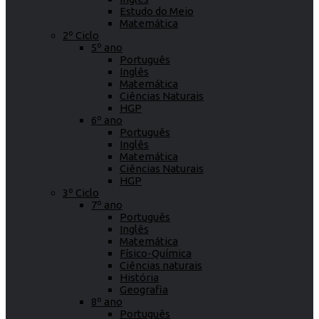
Estudo do Meio
Matemática
2º Ciclo
5º ano
Português
Inglês
Matemática
Ciências Naturais
HGP
6º ano
Português
Inglês
Matemática
Ciências Naturais
HGP
3º Ciclo
7º ano
Português
Inglês
Matemática
Físico-Química
Ciências naturais
História
Geografia
8º ano
Português