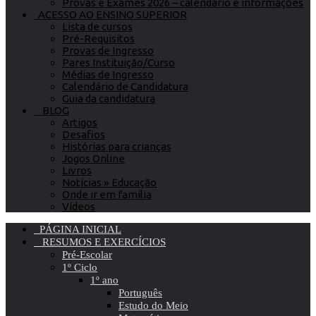
Provas e Exames 2026 – calendário e informações
ACESSO AO ENSINO SUPERIOR
Lista de cursos
Pré-Requisitos
Provas de Ingresso
Pares Instituição/Curso
Médias de Ingresso
Calendário de Candidatura
Guia da candidatura
BLOG
Artigos
Desafios
Histórias para crianças
Jogos Online
Livros
Notícias » Educação
Onde ir em família
Vídeos
PÁGINA INICIAL
RESUMOS E EXERCÍCIOS
Pré-Escolar
1º Ciclo
1º ano
Português
Estudo do Meio