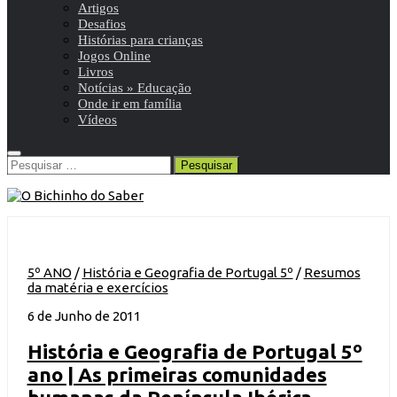
Artigos
Desafios
Histórias para crianças
Jogos Online
Livros
Notícias » Educação
Onde ir em família
Vídeos
Pesquisar
por:
5º ANO
/
História e Geografia de Portugal 5º
/
Resumos
da matéria e exercícios
6 de Junho de 2011
História e Geografia de Portugal 5º
ano | As primeiras comunidades