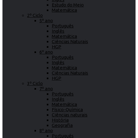
Estudo do Meio
Matemática
2º Ciclo
5º ano
Português
Inglês
Matemática
Ciências Naturais
HGP
6º ano
Português
Inglês
Matemática
Ciências Naturais
HGP
3º Ciclo
7º ano
Português
Inglês
Matemática
Físico-Química
Ciências naturais
História
Geografia
8º ano
Português