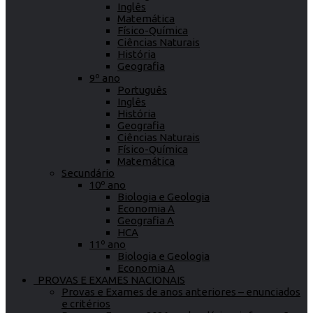
Inglês
Matemática
Físico-Química
Ciências Naturais
História
Geografia
9º ano
Português
Inglês
História
Geografia
Ciências Naturais
Físico-Química
Matemática
Secundário
10º ano
Biologia e Geologia
Economia A
Geografia A
HCA
11º ano
Biologia e Geologia
Economia A
PROVAS E EXAMES NACIONAIS
Provas e Exames de anos anteriores – enunciados
e critérios