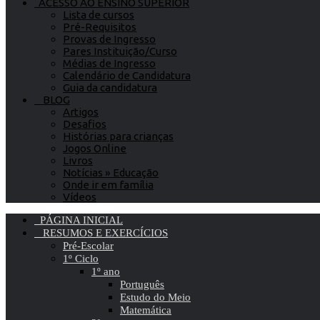
ACESSO AO ENSINO SUPERIOR
Lista de cursos
Pré-Requisitos
Provas de Ingresso
Pares Instituição/Curso
Médias de Ingresso
Calendário de Candidatura
Guia da candidatura
BLOG
Artigos
Desafios
Histórias para crianças
Jogos Online
Livros
Notícias » Educação
Onde ir em família
Vídeos
PÁGINA INICIAL
RESUMOS E EXERCÍCIOS
Pré-Escolar
1º Ciclo
1º ano
Português
Estudo do Meio
Matemática