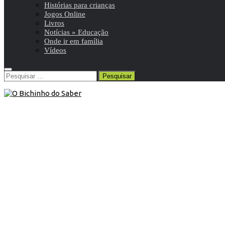
Histórias para crianças
Jogos Online
Livros
Notícias » Educação
Onde ir em família
Vídeos
Pesquisar
por:
6º ANO
/
História e Geografia de Portugal 6º
/
Resumos da
matéria e exercícios
16 de Julho de 2013
História e Geografia de Portugal 6º
ano | Portugal na segunda metade
do século XIX