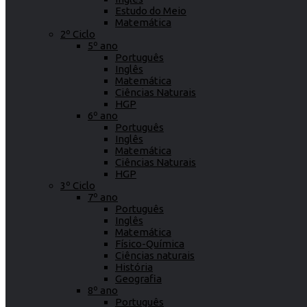
Estudo do Meio
Matemática
2º Ciclo
5º ano
Português
Inglês
Matemática
Ciências Naturais
HGP
6º ano
Português
Inglês
Matemática
Ciências Naturais
HGP
3º Ciclo
7º ano
Português
Inglês
Matemática
Físico-Química
Ciências naturais
História
Geografia
8º ano
Português