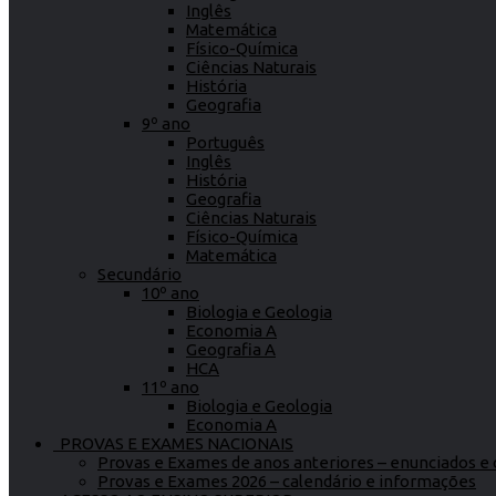
Inglês
Matemática
Físico-Química
Ciências Naturais
História
Geografia
9º ano
Português
Inglês
História
Geografia
Ciências Naturais
Físico-Química
Matemática
Secundário
10º ano
Biologia e Geologia
Economia A
Geografia A
HCA
11º ano
Biologia e Geologia
Economia A
PROVAS E EXAMES NACIONAIS
Provas e Exames de anos anteriores – enunciados e c
Provas e Exames 2026 – calendário e informações