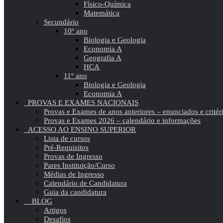
Físico-Química
Matemática
Secundário
10º ano
Biologia e Geologia
Economia A
Geografia A
HCA
11º ano
Biologia e Geologia
Economia A
PROVAS E EXAMES NACIONAIS
Provas e Exames de anos anteriores – enunciados e critér
Provas e Exames 2026 – calendário e informações
ACESSO AO ENSINO SUPERIOR
Lista de cursos
Pré-Requisitos
Provas de Ingresso
Pares Instituição/Curso
Médias de Ingresso
Calendário de Candidatura
Guia da candidatura
BLOG
Artigos
Desafios