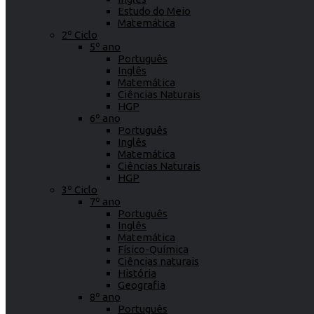
Estudo do Meio
Matemática
2º Ciclo
5º ano
Português
Inglês
Matemática
Ciências Naturais
HGP
6º ano
Português
Inglês
Matemática
Ciências Naturais
HGP
3º Ciclo
7º ano
Português
Inglês
Matemática
Físico-Química
Ciências naturais
História
Geografia
8º ano
Português