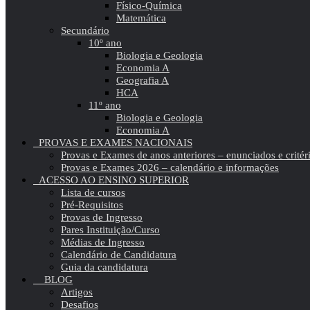
Físico-Química
Matemática
Secundário
10º ano
Biologia e Geologia
Economia A
Geografia A
HCA
11º ano
Biologia e Geologia
Economia A
PROVAS E EXAMES NACIONAIS
Provas e Exames de anos anteriores – enunciados e critér
Provas e Exames 2026 – calendário e informações
ACESSO AO ENSINO SUPERIOR
Lista de cursos
Pré-Requisitos
Provas de Ingresso
Pares Instituição/Curso
Médias de Ingresso
Calendário de Candidatura
Guia da candidatura
BLOG
Artigos
Desafios