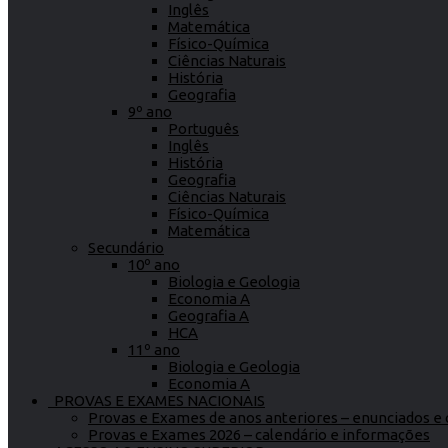
Inglês
Matemática
Físico-Química
Ciências Naturais
História
Geografia
9º ano
Português
Inglês
História
Geografia
Ciências Naturais
Físico-Química
Matemática
Secundário
10º ano
Biologia e Geologia
Economia A
Geografia A
HCA
11º ano
Biologia e Geologia
Economia A
PROVAS E EXAMES NACIONAIS
Provas e Exames de anos anteriores – enunciados e c
Provas e Exames 2026 – calendário e informações