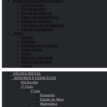
ACESSO AO ENSINO SUPERIOR
Lista de cursos
Pré-Requisitos
Provas de Ingresso
Pares Instituição/Curso
Médias de Ingresso
Calendário de Candidatura
Guia da candidatura
BLOG
Artigos
Desafios
Histórias para crianças
Jogos Online
Livros
Notícias » Educação
Onde ir em família
Vídeos
PÁGINA INICIAL
RESUMOS E EXERCÍCIOS
Pré-Escolar
1º Ciclo
1º ano
Português
Estudo do Meio
Matemática