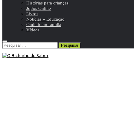
Histórias para crianças
Jogos Online
Livros
Notícias » Educação
Onde ir em família
Vídeos
Pesquisar
por:
Blog
/
Livros
20 de Fevereiro de 2020
Livro “As minhas Emoções: aprende a
gostar das tuas emoções”
” Olá, muito prazer em conhecer-te! Como te sentes
HOJE?”