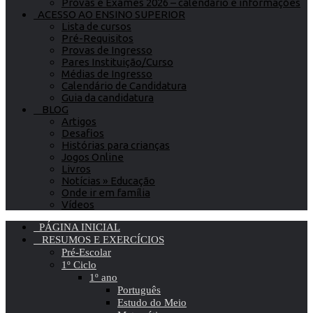
Provas e Exames 2026 – calendário e informações
ACESSO AO ENSINO SUPERIOR
Lista de cursos
Pré-Requisitos
Provas de Ingresso
Pares Instituição/Curso
Médias de Ingresso
Calendário de Candidatura
Guia da candidatura
BLOG
Artigos
Desafios
Histórias para crianças
Jogos Online
Livros
Notícias » Educação
Onde ir em família
Vídeos
PÁGINA INICIAL
RESUMOS E EXERCÍCIOS
Pré-Escolar
1º Ciclo
1º ano
Português
Estudo do Meio