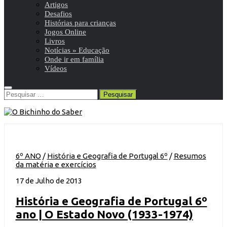
Artigos
Desafios
Histórias para crianças
Jogos Online
Livros
Notícias » Educação
Onde ir em família
Vídeos
Pesquisar
por:
6º ANO
/
História e Geografia de Portugal 6º
/
Resumos
da matéria e exercícios
17 de Julho de 2013
História e Geografia de Portugal 6º
ano | O Estado Novo (1933-1974)