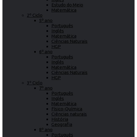
Estudo do Meio
Matemática
2º Ciclo
5º ano
Português
Inglês
Matemática
Ciências Naturais
HGP
6º ano
Português
Inglês
Matemática
Ciências Naturais
HGP
3º Ciclo
7º ano
Português
Inglês
Matemática
Físico-Química
Ciências naturais
História
Geografia
8º ano
Português