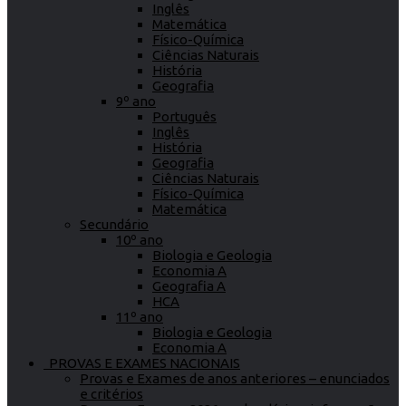
Inglês
Matemática
Físico-Química
Ciências Naturais
História
Geografia
9º ano
Português
Inglês
História
Geografia
Ciências Naturais
Físico-Química
Matemática
Secundário
10º ano
Biologia e Geologia
Economia A
Geografia A
HCA
11º ano
Biologia e Geologia
Economia A
PROVAS E EXAMES NACIONAIS
Provas e Exames de anos anteriores – enunciados
e critérios