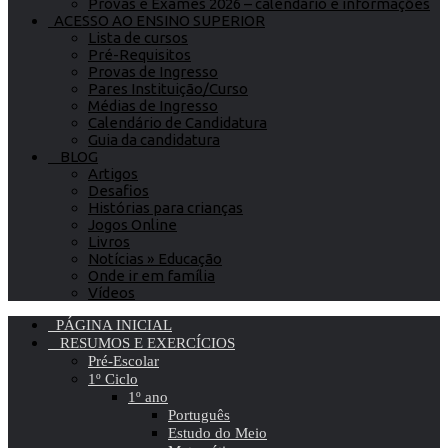
Provas e Exames 2026 – calendário e informações
ACESSO AO ENSINO SUPERIOR
Lista de cursos
Pré-Requisitos
Provas de Ingresso
Pares Instituição/Curso
Médias de Ingresso
Calendário de Candidatura
Guia da candidatura
BLOG
Artigos
Desafios
Histórias para crianças
Jogos Online
Livros
Notícias » Educação
Onde ir em família
Vídeos
PÁGINA INICIAL
RESUMOS E EXERCÍCIOS
Pré-Escolar
1º Ciclo
1º ano
Português
Estudo do Meio