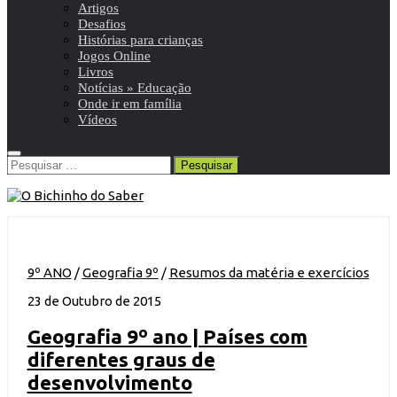
Artigos
Desafios
Histórias para crianças
Jogos Online
Livros
Notícias » Educação
Onde ir em família
Vídeos
Pesquisar
por:
9º ANO
/
Geografia 9º
/
Resumos da matéria e exercícios
23 de Outubro de 2015
Geografia 9º ano | Países com
diferentes graus de
desenvolvimento