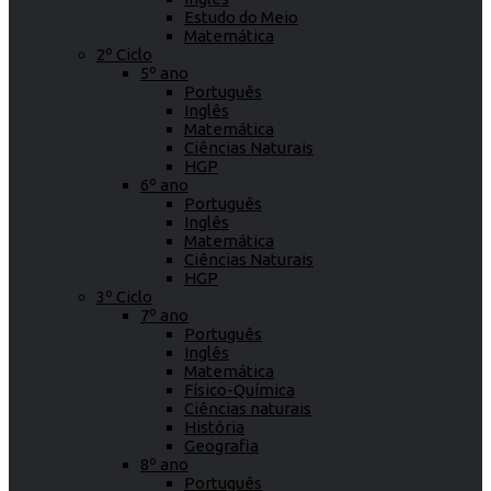
Estudo do Meio
Matemática
2º Ciclo
5º ano
Português
Inglês
Matemática
Ciências Naturais
HGP
6º ano
Português
Inglês
Matemática
Ciências Naturais
HGP
3º Ciclo
7º ano
Português
Inglês
Matemática
Físico-Química
Ciências naturais
História
Geografia
8º ano
Português