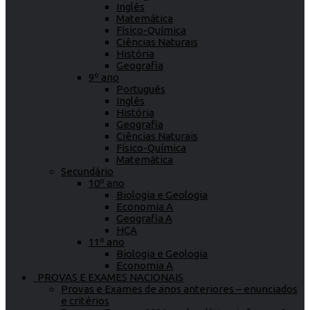
Inglês
Matemática
Físico-Química
Ciências Naturais
História
Geografia
9º ano
Português
Inglês
História
Geografia
Ciências Naturais
Físico-Química
Matemática
Secundário
10º ano
Biologia e Geologia
Economia A
Geografia A
HCA
11º ano
Biologia e Geologia
Economia A
PROVAS E EXAMES NACIONAIS
Provas e Exames de anos anteriores – enunciados
e critérios