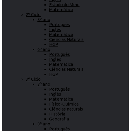
Estudo do Meio
Matemática
2º Ciclo
5º ano
Português
Inglês
Matemática
Ciências Naturais
HGP
6º ano
Português
Inglês
Matemática
Ciências Naturais
HGP
3º Ciclo
7º ano
Português
Inglês
Matemática
Físico-Química
Ciências naturais
História
Geografia
8º ano
Português