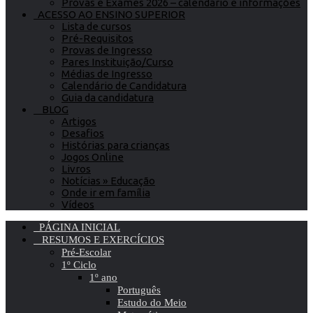
Provas e Exames 2026 – calendário e informações
ACESSO AO ENSINO SUPERIOR
Lista de cursos
Pré-Requisitos
Provas de Ingresso
Pares Instituição/Curso
Médias de Ingresso
Calendário de Candidatura
Guia da candidatura
BLOG
Artigos
Desafios
Histórias para crianças
Jogos Online
Livros
Notícias » Educação
Onde ir em família
Vídeos
PÁGINA INICIAL
RESUMOS E EXERCÍCIOS
Pré-Escolar
1º Ciclo
1º ano
Português
Estudo do Meio