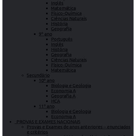
Inglês
Matemática
Físico-Química
Ciências Naturais
História
Geografia
9º ano
Português
Inglês
História
Geografia
Ciências Naturais
Físico-Química
Matemática
Secundário
10º ano
Biologia e Geologia
Economia A
Geografia A
HCA
11º ano
Biologia e Geologia
Economia A
PROVAS E EXAMES NACIONAIS
Provas e Exames de anos anteriores – enunciados
e critérios