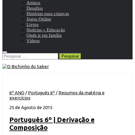
Artigos
Desafios
Histórias para crianças
Jogos Online
Livros
Notícias » Educação
Onde ir em família
Vídeos
Pesquisar
por:
6º ANO
/
Português 6º
/
Resumos da matéria e
exercícios
25 de Agosto de 2015
Português 6º | Derivação e
Composição