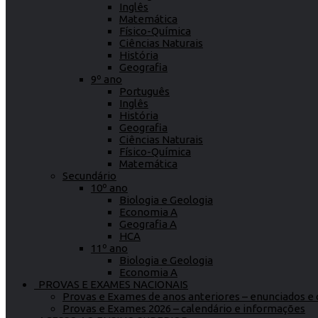
Inglês
Matemática
Físico-Química
Ciências Naturais
História
Geografia
9º ano
Português
Inglês
História
Geografia
Ciências Naturais
Físico-Química
Matemática
Secundário
10º ano
Biologia e Geologia
Economia A
Geografia A
HCA
11º ano
Biologia e Geologia
Economia A
PROVAS E EXAMES NACIONAIS
Provas e Exames de anos anteriores – enunciados e c
Provas e Exames 2026 – calendário e informações