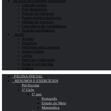
ACESSO AO ENSINO SUPERIOR
Lista de cursos
Pré-Requisitos
Provas de Ingresso
Pares Instituição/Curso
Médias de Ingresso
Calendário de Candidatura
Guia da candidatura
BLOG
Artigos
Desafios
Histórias para crianças
Jogos Online
Livros
Notícias » Educação
Onde ir em família
Vídeos
PÁGINA INICIAL
RESUMOS E EXERCÍCIOS
Pré-Escolar
1º Ciclo
1º ano
Português
Estudo do Meio
Matemática