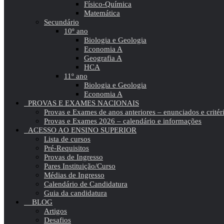
Físico-Química
Matemática
Secundário
10º ano
Biologia e Geologia
Economia A
Geografia A
HCA
11º ano
Biologia e Geologia
Economia A
PROVAS E EXAMES NACIONAIS
Provas e Exames de anos anteriores – enunciados e critér
Provas e Exames 2026 – calendário e informações
ACESSO AO ENSINO SUPERIOR
Lista de cursos
Pré-Requisitos
Provas de Ingresso
Pares Instituição/Curso
Médias de Ingresso
Calendário de Candidatura
Guia da candidatura
BLOG
Artigos
Desafios