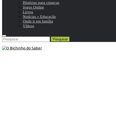
Histórias para crianças
Jogos Online
Livros
Notícias » Educação
Onde ir em família
Vídeos
Pesquisar
por:
Blog
/
Dias especiais
/
Vídeos
23 de Março de 2020
Vídeo: PRIMAVERA | A primavera
chegou | Estações do Ano
A primavera chegou dia 20 de Março.