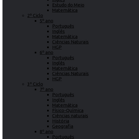
Estudo do Meio
Matemática
2º Ciclo
5º ano
Português
Inglês
Matemática
Ciências Naturais
HGP
6º ano
Português
Inglês
Matemática
Ciências Naturais
HGP
3º Ciclo
7º ano
Português
Inglês
Matemática
Físico-Química
Ciências naturais
História
Geografia
8º ano
Português