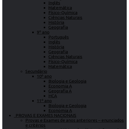
Inglês
Matemática
Físico-Química
Ciências Naturais
História
Geografia
9º ano
Português
Inglês
História
Geografia
Ciências Naturais
Físico-Química
Matemática
Secundário
10º ano
Biologia e Geologia
Economia A
Geografia A
HCA
11º ano
Biologia e Geologia
Economia A
PROVAS E EXAMES NACIONAIS
Provas e Exames de anos anteriores – enunciados
e critérios