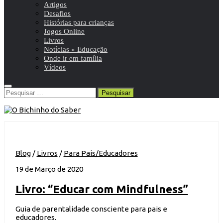
Artigos
Desafios
Histórias para crianças
Jogos Online
Livros
Notícias » Educação
Onde ir em família
Vídeos
Pesquisar
por:
Blog
/
Livros
/
Para Pais/Educadores
19 de Março de 2020
Livro: “Educar com Mindfulness”
Guia de parentalidade consciente para pais e
educadores.