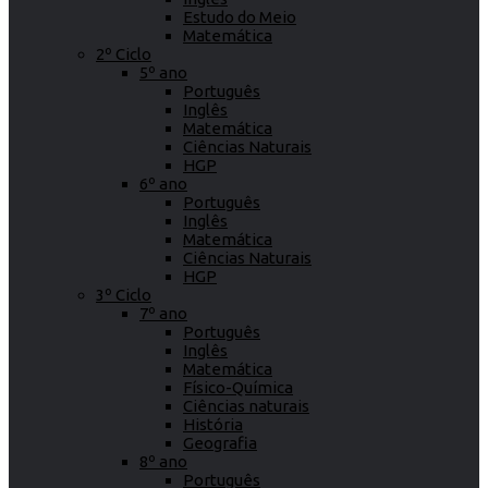
Estudo do Meio
Matemática
2º Ciclo
5º ano
Português
Inglês
Matemática
Ciências Naturais
HGP
6º ano
Português
Inglês
Matemática
Ciências Naturais
HGP
3º Ciclo
7º ano
Português
Inglês
Matemática
Físico-Química
Ciências naturais
História
Geografia
8º ano
Português