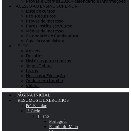
Provas e Exames 2026 – calendário e informações
ACESSO AO ENSINO SUPERIOR
Lista de cursos
Pré-Requisitos
Provas de Ingresso
Pares Instituição/Curso
Médias de Ingresso
Calendário de Candidatura
Guia da candidatura
BLOG
Artigos
Desafios
Histórias para crianças
Jogos Online
Livros
Notícias » Educação
Onde ir em família
Vídeos
PÁGINA INICIAL
RESUMOS E EXERCÍCIOS
Pré-Escolar
1º Ciclo
1º ano
Português
Estudo do Meio