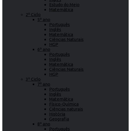
Estudo do Meio
Matemática
2º Ciclo
5º ano
Português
Inglês
Matemática
Ciências Naturais
HGP
6º ano
Português
Inglês
Matemática
Ciências Naturais
HGP
3º Ciclo
7º ano
Português
Inglês
Matemática
Físico-Química
Ciências naturais
História
Geografia
8º ano
Português