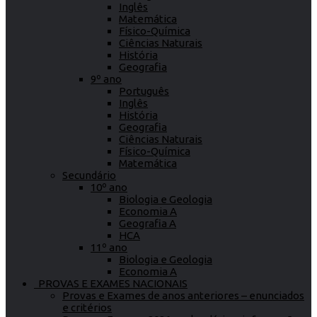
Inglês
Matemática
Físico-Química
Ciências Naturais
História
Geografia
9º ano
Português
Inglês
História
Geografia
Ciências Naturais
Físico-Química
Matemática
Secundário
10º ano
Biologia e Geologia
Economia A
Geografia A
HCA
11º ano
Biologia e Geologia
Economia A
PROVAS E EXAMES NACIONAIS
Provas e Exames de anos anteriores – enunciados
e critérios