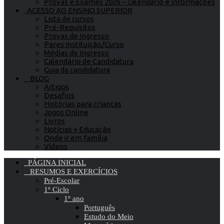
Provas e Exames 2026 – calendário e informações
ACESSO AO ENSINO SUPERIOR
Lista de cursos
Pré-Requisitos
Provas de Ingresso
Pares Instituição/Curso
Médias de Ingresso
Calendário de Candidatura
Guia da candidatura
BLOG
Artigos
Desafios
Histórias para crianças
Jogos Online
Livros
Notícias » Educação
Onde ir em família
Vídeos
PÁGINA INICIAL
RESUMOS E EXERCÍCIOS
Pré-Escolar
1º Ciclo
1º ano
Português
Estudo do Meio