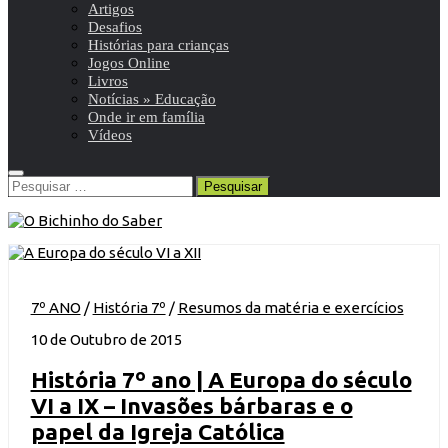
Artigos
Desafios
Histórias para crianças
Jogos Online
Livros
Notícias » Educação
Onde ir em família
Vídeos
Pesquisar
por:
7º ANO
/
História 7º
/
Resumos da matéria e exercícios
10 de Outubro de 2015
História 7º ano | A Europa do século
VI a IX – Invasões bárbaras e o
papel da Igreja Católica