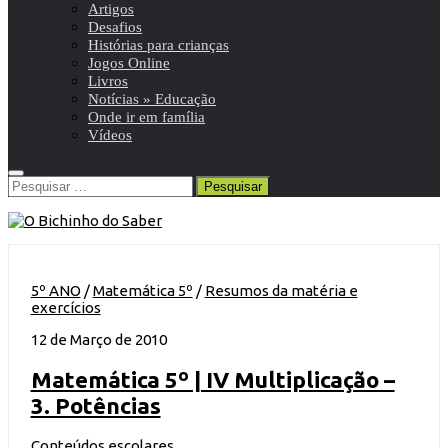
Artigos
Desafios
Histórias para crianças
Jogos Online
Livros
Notícias » Educação
Onde ir em família
Vídeos
Pesquisar
por:
5º ANO
/
Matemática 5º
/
Resumos da matéria e
exercícios
12 de Março de 2010
Matemática 5º | IV Multiplicação –
3. Potências
Conteúdos escolares