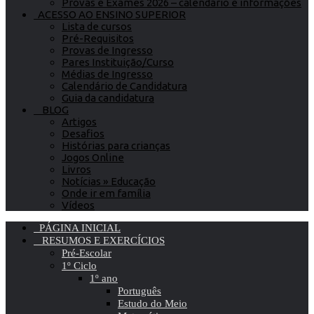
Provas e Exames 2026 – calendário e informações
ACESSO AO ENSINO SUPERIOR
Lista de cursos
Pré-Requisitos
Provas de Ingresso
Pares Instituição/Curso
Médias de Ingresso
Calendário de Candidatura
Guia da candidatura
BLOG
Artigos
Desafios
Histórias para crianças
Jogos Online
Livros
Notícias » Educação
Onde ir em família
Vídeos
PÁGINA INICIAL
RESUMOS E EXERCÍCIOS
Pré-Escolar
1º Ciclo
1º ano
Português
Estudo do Meio