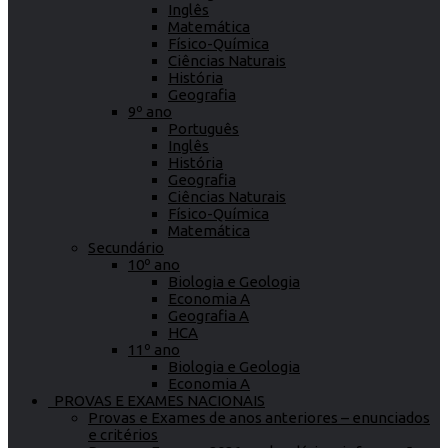
Inglês
Matemática
Físico-Química
Ciências Naturais
História
Geografia
9º ano
Português
Inglês
História
Geografia
Ciências Naturais
Físico-Química
Matemática
Secundário
10º ano
Biologia e Geologia
Economia A
Geografia A
HCA
11º ano
Biologia e Geologia
Economia A
PROVAS E EXAMES NACIONAIS
Provas e Exames de anos anteriores – enunciados
e critérios