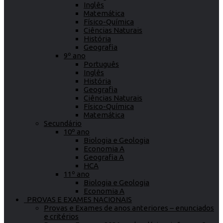
Inglês
Matemática
Físico-Química
Ciências Naturais
História
Geografia
9º ano
Português
Inglês
História
Geografia
Ciências Naturais
Físico-Química
Matemática
Secundário
10º ano
Biologia e Geologia
Economia A
Geografia A
HCA
11º ano
Biologia e Geologia
Economia A
PROVAS E EXAMES NACIONAIS
Provas e Exames de anos anteriores – enunciados
e critérios