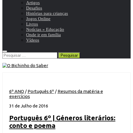
Artigos
Desafios
Histórias para crianças
Jogos Online
Livros
Notícias » Educação
Onde ir em família
Vídeos
Pesquisar
por:
6º ANO
/
Português 6º
/
Resumos da matéria e
exercícios
31 de Julho de 2016
Português 6º | Géneros literários:
conto e poema