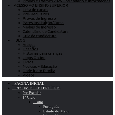
Provas e Exames 2026 – calendário e informações
ACESSO AO ENSINO SUPERIOR
Lista de cursos
Pré-Requisitos
Provas de Ingresso
Pares Instituição/Curso
Médias de Ingresso
Calendário de Candidatura
Guia da candidatura
BLOG
Artigos
Desafios
Histórias para crianças
Jogos Online
Livros
Notícias » Educação
Onde ir em família
Vídeos
PÁGINA INICIAL
RESUMOS E EXERCÍCIOS
Pré-Escolar
1º Ciclo
1º ano
Português
Estudo do Meio