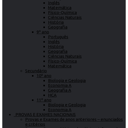
Inglês
Matemática
Físico-Química
Ciências Naturais
História
Geografia
9º ano
Português
Inglês
História
Geografia
Ciências Naturais
Físico-Química
Matemática
Secundário
10º ano
Biologia e Geologia
Economia A
Geografia A
HCA
11º ano
Biologia e Geologia
Economia A
PROVAS E EXAMES NACIONAIS
Provas e Exames de anos anteriores – enunciados
e critérios