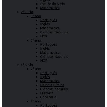
Estudo do Meio
Matemática
2º Ciclo
5º ano
Português
Inglês
Matemática
Ciências Naturais
HGP
6º ano
Português
Inglês
Matemática
Ciências Naturais
HGP
3º Ciclo
7º ano
Português
Inglês
Matemática
Físico-Química
Ciências naturais
História
Geografia
8º ano
Português