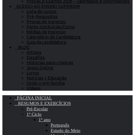
Provas e Exames 2026 – calendário e informações
ACESSO AO ENSINO SUPERIOR
Lista de cursos
Pré-Requisitos
Provas de Ingresso
Pares Instituição/Curso
Médias de Ingresso
Calendário de Candidatura
Guia da candidatura
BLOG
Artigos
Desafios
Histórias para crianças
Jogos Online
Livros
Notícias » Educação
Onde ir em família
Vídeos
PÁGINA INICIAL
RESUMOS E EXERCÍCIOS
Pré-Escolar
1º Ciclo
1º ano
Português
Estudo do Meio