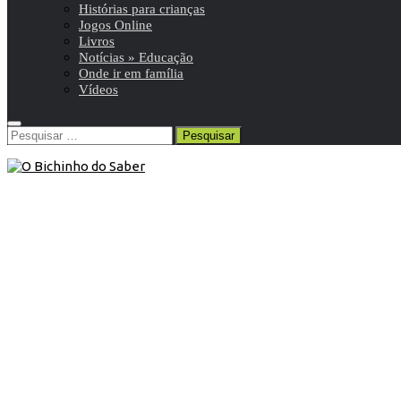
Histórias para crianças
Jogos Online
Livros
Notícias » Educação
Onde ir em família
Vídeos
Pesquisar
por:
7º ANO
/
História 7º
/
Resumos da matéria e exercícios
10 de Outubro de 2015
História 7º ano | As crises do século
XIV
Resumo de História | 7º ano | 8 de 8