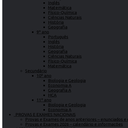
Inglês
Matemática
Físico-Química
Ciências Naturais
História
Geografia
9º ano
Português
Inglês
História
Geografia
Ciências Naturais
Físico-Química
Matemática
Secundário
10º ano
Biologia e Geologia
Economia A
Geografia A
HCA
11º ano
Biologia e Geologia
Economia A
PROVAS E EXAMES NACIONAIS
Provas e Exames de anos anteriores – enunciados e c
Provas e Exames 2026 – calendário e informações