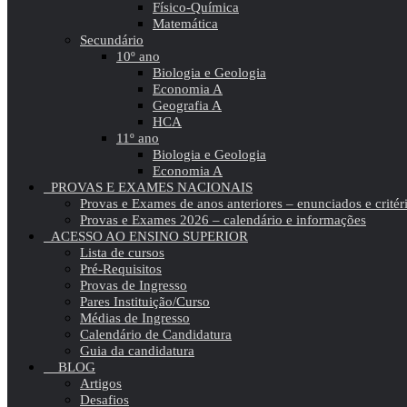
Físico-Química
Matemática
Secundário
10º ano
Biologia e Geologia
Economia A
Geografia A
HCA
11º ano
Biologia e Geologia
Economia A
PROVAS E EXAMES NACIONAIS
Provas e Exames de anos anteriores – enunciados e critér
Provas e Exames 2026 – calendário e informações
ACESSO AO ENSINO SUPERIOR
Lista de cursos
Pré-Requisitos
Provas de Ingresso
Pares Instituição/Curso
Médias de Ingresso
Calendário de Candidatura
Guia da candidatura
BLOG
Artigos
Desafios