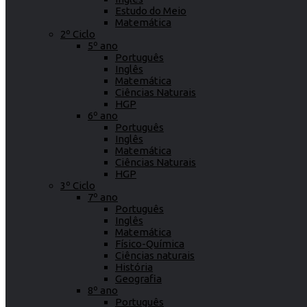
Estudo do Meio
Matemática
2º Ciclo
5º ano
Português
Inglês
Matemática
Ciências Naturais
HGP
6º ano
Português
Inglês
Matemática
Ciências Naturais
HGP
3º Ciclo
7º ano
Português
Inglês
Matemática
Físico-Química
Ciências naturais
História
Geografia
8º ano
Português