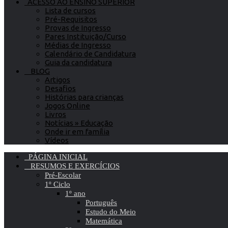
ACESSO AO ENSINO SUPERIOR
Lista de cursos
Pré-Requisitos
Provas de Ingresso
Pares Instituição/Curso
Médias de Ingresso
Calendário de Candidatura
Guia da candidatura
BLOG
Artigos
Desafios
Histórias para crianças
Jogos Online
Livros
Notícias » Educação
Onde ir em família
Vídeos
PÁGINA INICIAL
RESUMOS E EXERCÍCIOS
Pré-Escolar
1º Ciclo
1º ano
Português
Estudo do Meio
Matemática