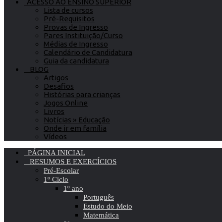
ACESSO AO ENSINO SUPERIOR
Lista de cursos
Pré-Requisitos
Provas de Ingresso
Pares Instituição/Curso
Médias de Ingresso
Calendário de Candidatura
Guia da candidatura
BLOG
Artigos
Desafios
Histórias para crianças
Jogos Online
Livros
Notícias » Educação
Onde ir em família
Vídeos
PÁGINA INICIAL
RESUMOS E EXERCÍCIOS
Pré-Escolar
1º Ciclo
1º ano
Português
Estudo do Meio
Matemática