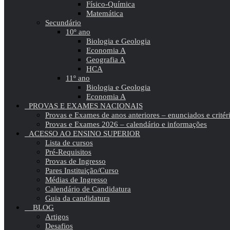
Físico-Química
Matemática
Secundário
10º ano
Biologia e Geologia
Economia A
Geografia A
HCA
11º ano
Biologia e Geologia
Economia A
PROVAS E EXAMES NACIONAIS
Provas e Exames de anos anteriores – enunciados e critér
Provas e Exames 2026 – calendário e informações
ACESSO AO ENSINO SUPERIOR
Lista de cursos
Pré-Requisitos
Provas de Ingresso
Pares Instituição/Curso
Médias de Ingresso
Calendário de Candidatura
Guia da candidatura
BLOG
Artigos
Desafios