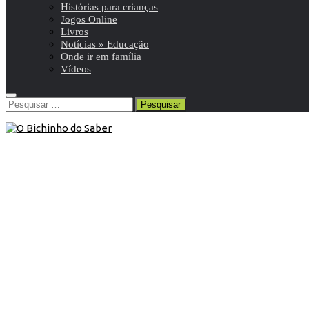
Histórias para crianças
Jogos Online
Livros
Notícias » Educação
Onde ir em família
Vídeos
Pesquisar
por:
7º ANO
/
História 7º
/
Resumos da matéria e exercícios
10 de Outubro de 2015
História 7º ano | As crises do século
XIV
Resumo de História | 7º ano | 8 de 8