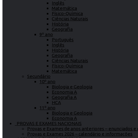
Inglês
Matemática
Físico-Química
Ciências Naturais
História
Geografia
9º ano
Português
Inglês
História
Geografia
Ciências Naturais
Físico-Química
Matemática
Secundário
10º ano
Biologia e Geologia
Economia A
Geografia A
HCA
11º ano
Biologia e Geologia
Economia A
PROVAS E EXAMES NACIONAIS
Provas e Exames de anos anteriores – enunciados e c
Provas e Exames 2026 – calendário e informações