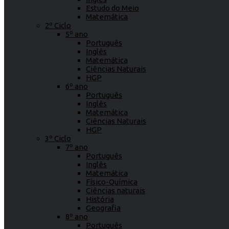
Estudo do Meio
Matemática
2º Ciclo
5º ano
Português
Inglês
Matemática
Ciências Naturais
HGP
6º ano
Português
Inglês
Matemática
Ciências Naturais
HGP
3º Ciclo
7º ano
Português
Inglês
Matemática
Físico-Química
Ciências naturais
História
Geografia
8º ano
Português