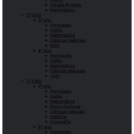
Estudo do Meio
Matemática
2º Ciclo
5º ano
Português
Inglês
Matemática
Ciências Naturais
HGP
6º ano
Português
Inglês
Matemática
Ciências Naturais
HGP
3º Ciclo
7º ano
Português
Inglês
Matemática
Físico-Química
Ciências naturais
História
Geografia
8º ano
Português