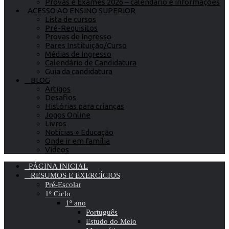
Provas e Exames 2026 – calendário e informações
ACESSO AO ENSINO SUPERIOR
Lista de cursos
Pré-Requisitos
Provas de Ingresso
Pares Instituição/Curso
Médias de Ingresso
Calendário de Candidatura
Guia da candidatura
BLOG
Artigos
Desafios
Histórias para crianças
Jogos Online
Livros
Notícias » Educação
Onde ir em família
Vídeos
PÁGINA INICIAL
RESUMOS E EXERCÍCIOS
Pré-Escolar
1º Ciclo
1º ano
Português
Estudo do Meio