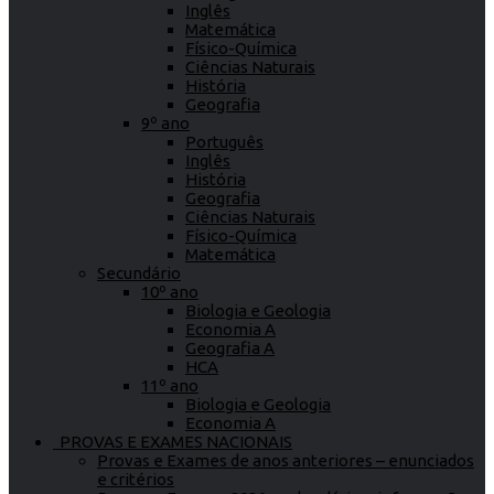
Inglês
Matemática
Físico-Química
Ciências Naturais
História
Geografia
9º ano
Português
Inglês
História
Geografia
Ciências Naturais
Físico-Química
Matemática
Secundário
10º ano
Biologia e Geologia
Economia A
Geografia A
HCA
11º ano
Biologia e Geologia
Economia A
PROVAS E EXAMES NACIONAIS
Provas e Exames de anos anteriores – enunciados
e critérios