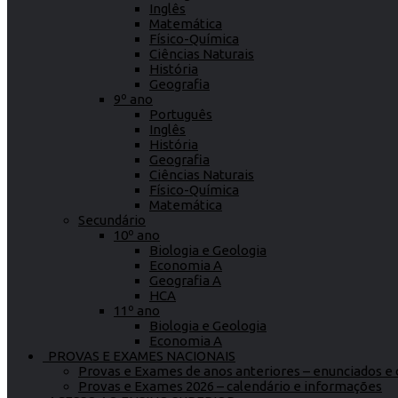
Inglês
Matemática
Físico-Química
Ciências Naturais
História
Geografia
9º ano
Português
Inglês
História
Geografia
Ciências Naturais
Físico-Química
Matemática
Secundário
10º ano
Biologia e Geologia
Economia A
Geografia A
HCA
11º ano
Biologia e Geologia
Economia A
PROVAS E EXAMES NACIONAIS
Provas e Exames de anos anteriores – enunciados e c
Provas e Exames 2026 – calendário e informações