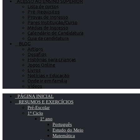
ACESSO AO ENSINO SUPERIOR
Lista de cursos
Pré-Requisitos
Provas de Ingresso
Pares Instituição/Curso
Médias de Ingresso
Calendário de Candidatura
Guia da candidatura
BLOG
Artigos
Desafios
Histórias para crianças
Jogos Online
Livros
Notícias » Educação
Onde ir em família
Vídeos
PÁGINA INICIAL
RESUMOS E EXERCÍCIOS
Pré-Escolar
1º Ciclo
1º ano
Português
Estudo do Meio
Matemática