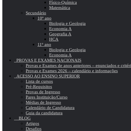
Físico-Química
Matemática
Secundário
10º ano
Biologia e Geologia
Economia A
Geografia A
HCA
11º ano
Biologia e Geologia
Economia A
PROVAS E EXAMES NACIONAIS
Provas e Exames de anos anteriores – enunciados e critér
Provas e Exames 2026 – calendário e informações
ACESSO AO ENSINO SUPERIOR
Lista de cursos
Pré-Requisitos
Provas de Ingresso
Pares Instituição/Curso
Médias de Ingresso
Calendário de Candidatura
Guia da candidatura
BLOG
Artigos
Desafios