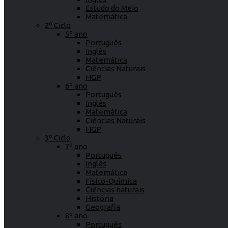
Estudo do Meio
Matemática
2º Ciclo
5º ano
Português
Inglês
Matemática
Ciências Naturais
HGP
6º ano
Português
Inglês
Matemática
Ciências Naturais
HGP
3º Ciclo
7º ano
Português
Inglês
Matemática
Físico-Química
Ciências naturais
História
Geografia
8º ano
Português