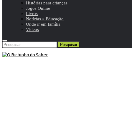
Histórias para crianças
Jogos Online
Livros
Notícias » Educação
Onde ir em família
Vídeos
Pesquisar
por:
Blog
/
Efemérides
/
Setembro
20 de Setembro de 2014
Neste dia, 20 de setembro: Pedro
Julião Rebolo é coroado como Papa
João XXI
Neste dia, em 1276, é coroado o Papa XXI, o único papa