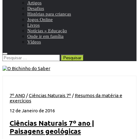
Artigos
Desafios
Histórias para crianças
Jogos Online
Livros
Notícias » Educação
Onde ir em família
Vídeos
Pesquisar
por:
7º ANO
/
Ciências Naturais 7º
/
Resumos da matéria e
exercícios
12 de Janeiro de 2016
Ciências Naturais 7º ano |
Paisagens geológicas