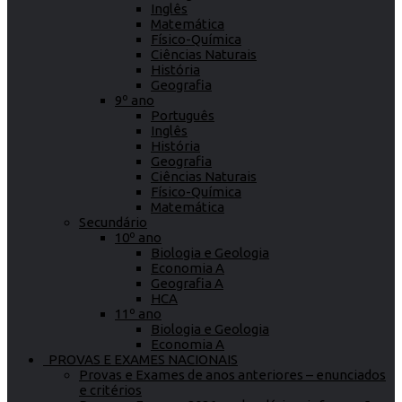
Inglês
Matemática
Físico-Química
Ciências Naturais
História
Geografia
9º ano
Português
Inglês
História
Geografia
Ciências Naturais
Físico-Química
Matemática
Secundário
10º ano
Biologia e Geologia
Economia A
Geografia A
HCA
11º ano
Biologia e Geologia
Economia A
PROVAS E EXAMES NACIONAIS
Provas e Exames de anos anteriores – enunciados
e critérios