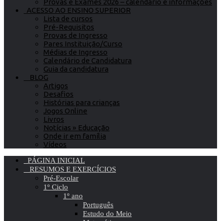
Provas e Exames 2026 – calendário e informações
ACESSO AO ENSINO SUPERIOR
Lista de cursos
Pré-Requisitos
Provas de Ingresso
Pares Instituição/Curso
Médias de Ingresso
Calendário de Candidatura
Guia da candidatura
BLOG
Artigos
Desafios
Histórias para crianças
Jogos Online
Livros
Notícias » Educação
Onde ir em família
Vídeos
PÁGINA INICIAL
RESUMOS E EXERCÍCIOS
Pré-Escolar
1º Ciclo
1º ano
Português
Estudo do Meio