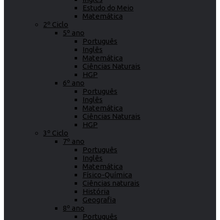
Estudo do Meio
Matemática
2º Ciclo
5º ano
Português
Inglês
Matemática
Ciências Naturais
HGP
6º ano
Português
Inglês
Matemática
Ciências Naturais
HGP
3º Ciclo
7º ano
Português
Inglês
Matemática
Físico-Química
Ciências naturais
História
Geografia
8º ano
Português