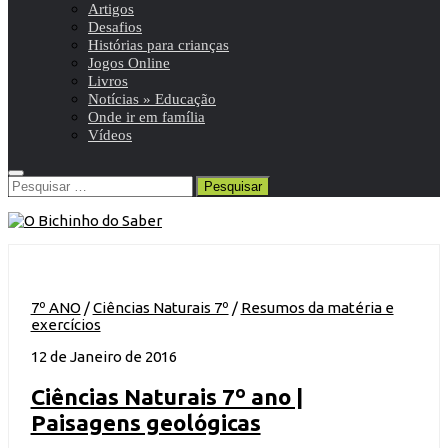
Artigos
Desafios
Histórias para crianças
Jogos Online
Livros
Notícias » Educação
Onde ir em família
Vídeos
Pesquisar
por:
7º ANO
/
Ciências Naturais 7º
/
Resumos da matéria e
exercícios
12 de Janeiro de 2016
Ciências Naturais 7º ano |
Paisagens geológicas