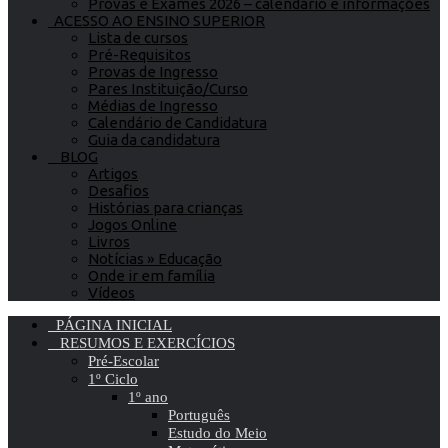
Provas e Exames 2026 – calendário e informações
ACESSO AO ENSINO SUPERIOR
Lista de cursos
Pré-Requisitos
Provas de Ingresso
Pares Instituição/Curso
Médias de Ingresso
Calendário de Candidatura
Guia da candidatura
BLOG
Artigos
Desafios
Histórias para crianças
Jogos Online
Livros
Notícias » Educação
Onde ir em família
Vídeos
PÁGINA INICIAL
RESUMOS E EXERCÍCIOS
Pré-Escolar
1º Ciclo
1º ano
Português
Estudo do Meio