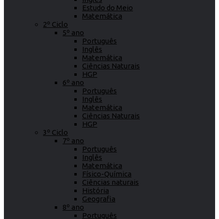
Estudo do Meio
Matemática
2º Ciclo
5º ano
Português
Inglês
Matemática
Ciências Naturais
HGP
6º ano
Português
Inglês
Matemática
Ciências Naturais
HGP
3º Ciclo
7º ano
Português
Inglês
Matemática
Físico-Química
Ciências naturais
História
Geografia
8º ano
Português