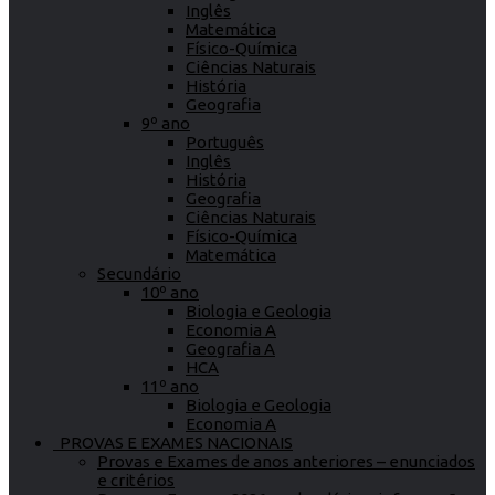
Inglês
Matemática
Físico-Química
Ciências Naturais
História
Geografia
9º ano
Português
Inglês
História
Geografia
Ciências Naturais
Físico-Química
Matemática
Secundário
10º ano
Biologia e Geologia
Economia A
Geografia A
HCA
11º ano
Biologia e Geologia
Economia A
PROVAS E EXAMES NACIONAIS
Provas e Exames de anos anteriores – enunciados
e critérios