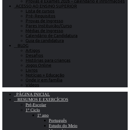
Provas e Exames 2026 – calendário e informações
ACESSO AO ENSINO SUPERIOR
Lista de cursos
Pré-Requisitos
Provas de Ingresso
Pares Instituição/Curso
Médias de Ingresso
Calendário de Candidatura
Guia da candidatura
BLOG
Artigos
Desafios
Histórias para crianças
Jogos Online
Livros
Notícias » Educação
Onde ir em família
Vídeos
PÁGINA INICIAL
RESUMOS E EXERCÍCIOS
Pré-Escolar
1º Ciclo
1º ano
Português
Estudo do Meio