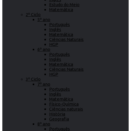
Estudo do Meio
Matemática
2º Ciclo
5º ano
Português
Inglês
Matemática
Ciências Naturais
HGP
6º ano
Português
Inglês
Matemática
Ciências Naturais
HGP
3º Ciclo
7º ano
Português
Inglês
Matemática
Físico-Química
Ciências naturais
História
Geografia
8º ano
Português