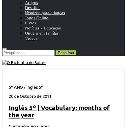
Artigos
Desafios
Histórias para crianças
Jogos Online
Livros
Notícias » Educação
Onde ir em família
Vídeos
Pesquisar
por:
5º ANO
/
Inglês 5º
20 de Outubro de 2011
Inglês 5º | Vocabulary: months of
the year
Conteúdos escolares