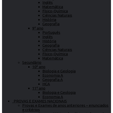
Inglês
Matemática
Físico-Química
Ciências Naturais
História
Geografia
9º ano
Português
Inglês
História
Geografia
Ciências Naturais
Físico-Química
Matemática
Secundário
10º ano
Biologia e Geologia
Economia A
Geografia A
HCA
11º ano
Biologia e Geologia
Economia A
PROVAS E EXAMES NACIONAIS
Provas e Exames de anos anteriores – enunciados
e critérios