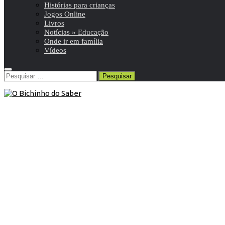
Histórias para crianças
Jogos Online
Livros
Notícias » Educação
Onde ir em família
Vídeos
Pesquisar
por:
9º ANO
/
História 9º
/
Resumos da matéria e exercícios
19 de Outubro de 2015
História 9º ano | As transformações
políticas, económicas, sociais e
culturais do após guerra
Resumo de História | 9º ano | 2 de 7