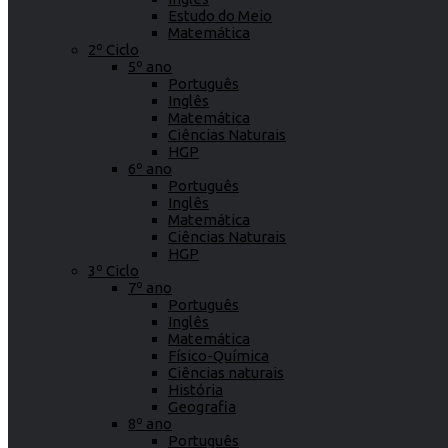
Estudo do Meio
Matemática
2º Ciclo
5º ano
Português
Inglês
Matemática
Ciências Naturais
HGP
6º ano
Português
Inglês
Matemática
Ciências Naturais
HGP
3º Ciclo
7º ano
Português
Inglês
Matemática
Físico-Química
Ciências naturais
História
Geografia
8º ano
Português