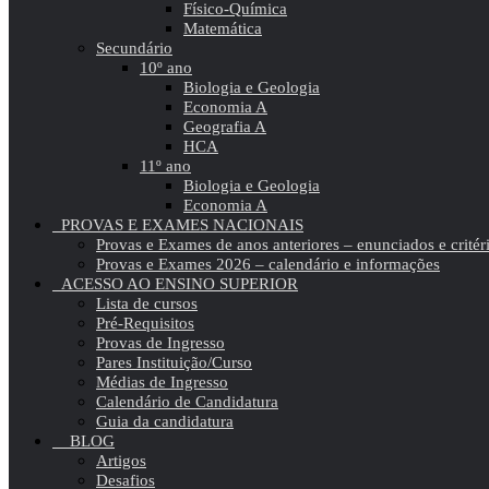
Físico-Química
Matemática
Secundário
10º ano
Biologia e Geologia
Economia A
Geografia A
HCA
11º ano
Biologia e Geologia
Economia A
PROVAS E EXAMES NACIONAIS
Provas e Exames de anos anteriores – enunciados e critér
Provas e Exames 2026 – calendário e informações
ACESSO AO ENSINO SUPERIOR
Lista de cursos
Pré-Requisitos
Provas de Ingresso
Pares Instituição/Curso
Médias de Ingresso
Calendário de Candidatura
Guia da candidatura
BLOG
Artigos
Desafios