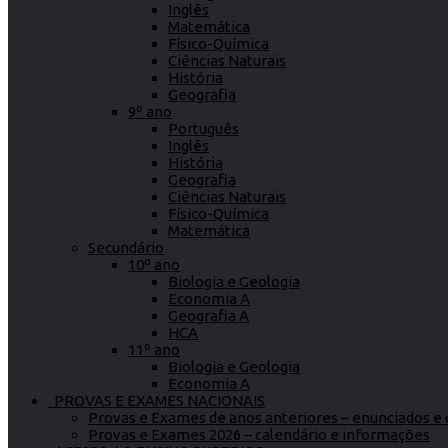
Inglês
Matemática
Físico-Química
Ciências Naturais
História
Geografia
9º ano
Português
Inglês
História
Geografia
Ciências Naturais
Físico-Química
Matemática
Secundário
10º ano
Biologia e Geologia
Economia A
Geografia A
HCA
11º ano
Biologia e Geologia
Economia A
PROVAS E EXAMES NACIONAIS
Provas e Exames de anos anteriores – enunciados e c
Provas e Exames 2026 – calendário e informações