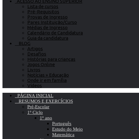
ACESSO AO ENSINO SUPERIOR
Lista de cursos
Pré-Requisitos
Provas de Ingresso
Pares Instituição/Curso
Médias de Ingresso
Calendário de Candidatura
Guia da candidatura
BLOG
Artigos
Desafios
Histórias para crianças
Jogos Online
Livros
Notícias » Educação
Onde ir em família
Vídeos
PÁGINA INICIAL
RESUMOS E EXERCÍCIOS
Pré-Escolar
1º Ciclo
1º ano
Português
Estudo do Meio
Matemática