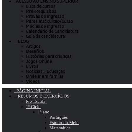
ACESSO AO ENSINO SUPERIOR
Lista de cursos
Pré-Requisitos
Provas de Ingresso
Pares Instituição/Curso
Médias de Ingresso
Calendário de Candidatura
Guia da candidatura
BLOG
Artigos
Desafios
Histórias para crianças
Jogos Online
Livros
Notícias » Educação
Onde ir em família
Vídeos
PÁGINA INICIAL
RESUMOS E EXERCÍCIOS
Pré-Escolar
1º Ciclo
1º ano
Português
Estudo do Meio
Matemática