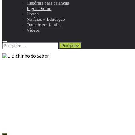
Histórias para crianças
Jogos Online
Livros
Notícias » Educação
Onde ir em família
Vídeos
Pesquisar
por:
Histórias para crianças
/
Poemas
30 de Abril de 2020
Poema | Mar Sonoro
A pureza, a harmonia e a perfeição num único livro!