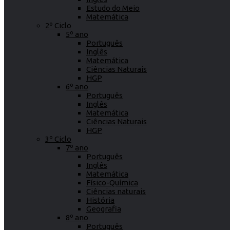
Estudo do Meio
Matemática
2º Ciclo
5º ano
Português
Inglês
Matemática
Ciências Naturais
HGP
6º ano
Português
Inglês
Matemática
Ciências Naturais
HGP
3º Ciclo
7º ano
Português
Inglês
Matemática
Físico-Química
Ciências naturais
História
Geografia
8º ano
Português