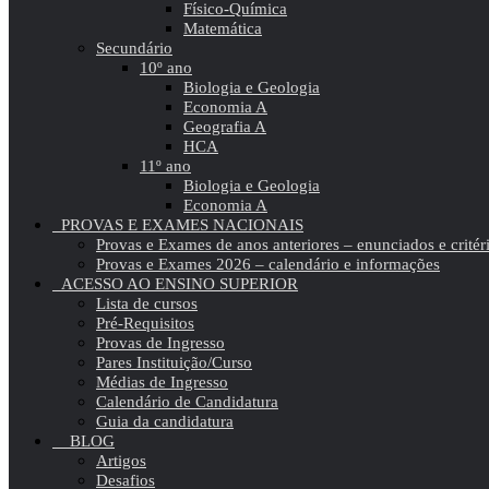
Físico-Química
Matemática
Secundário
10º ano
Biologia e Geologia
Economia A
Geografia A
HCA
11º ano
Biologia e Geologia
Economia A
PROVAS E EXAMES NACIONAIS
Provas e Exames de anos anteriores – enunciados e critér
Provas e Exames 2026 – calendário e informações
ACESSO AO ENSINO SUPERIOR
Lista de cursos
Pré-Requisitos
Provas de Ingresso
Pares Instituição/Curso
Médias de Ingresso
Calendário de Candidatura
Guia da candidatura
BLOG
Artigos
Desafios