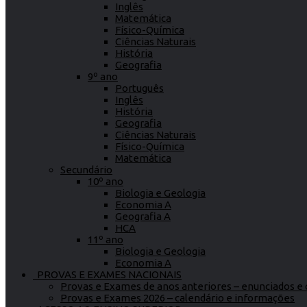
Inglês
Matemática
Físico-Química
Ciências Naturais
História
Geografia
9º ano
Português
Inglês
História
Geografia
Ciências Naturais
Físico-Química
Matemática
Secundário
10º ano
Biologia e Geologia
Economia A
Geografia A
HCA
11º ano
Biologia e Geologia
Economia A
PROVAS E EXAMES NACIONAIS
Provas e Exames de anos anteriores – enunciados e c
Provas e Exames 2026 – calendário e informações