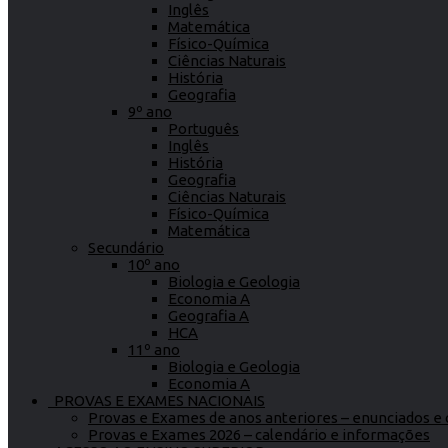
Inglês
Matemática
Físico-Química
Ciências Naturais
História
Geografia
9º ano
Português
Inglês
História
Geografia
Ciências Naturais
Físico-Química
Matemática
Secundário
10º ano
Biologia e Geologia
Economia A
Geografia A
HCA
11º ano
Biologia e Geologia
Economia A
PROVAS E EXAMES NACIONAIS
Provas e Exames de anos anteriores – enunciados e c
Provas e Exames 2026 – calendário e informações