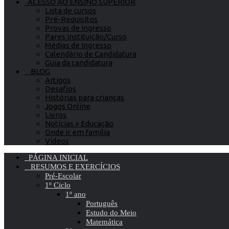
ACESSO AO ENSINO SUPERIOR
Lista de cursos
Pré-Requisitos
Provas de Ingresso
Pares Instituição/Curso
Médias de Ingresso
Calendário de Candidatura
Guia da candidatura
BLOG
Artigos
Desafios
Histórias para crianças
Jogos Online
Livros
Notícias » Educação
Onde ir em família
Vídeos
PÁGINA INICIAL
RESUMOS E EXERCÍCIOS
Pré-Escolar
1º Ciclo
1º ano
Português
Estudo do Meio
Matemática