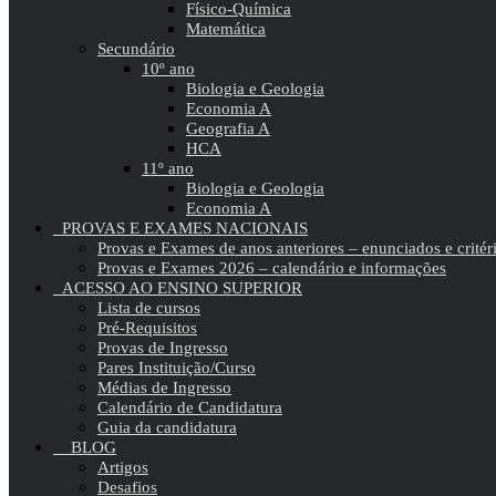
Físico-Química
Matemática
Secundário
10º ano
Biologia e Geologia
Economia A
Geografia A
HCA
11º ano
Biologia e Geologia
Economia A
PROVAS E EXAMES NACIONAIS
Provas e Exames de anos anteriores – enunciados e critér
Provas e Exames 2026 – calendário e informações
ACESSO AO ENSINO SUPERIOR
Lista de cursos
Pré-Requisitos
Provas de Ingresso
Pares Instituição/Curso
Médias de Ingresso
Calendário de Candidatura
Guia da candidatura
BLOG
Artigos
Desafios