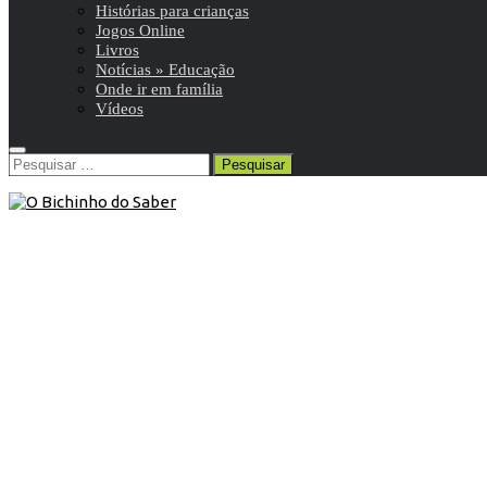
Histórias para crianças
Jogos Online
Livros
Notícias » Educação
Onde ir em família
Vídeos
Pesquisar
por:
Blog
/
Onde ir em família
28 de Agosto de 2020
Onde ir: Ruínas e Museu
Arqueológico do Carmo
Segunda-Feira a sábado:
Outubro a abril: das 10h00 às 18h00
Maio a setembro: das 10h00 às 19h00