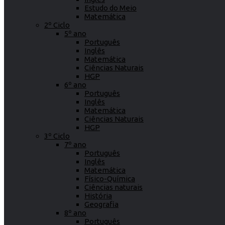
Estudo do Meio
Matemática
2º Ciclo
5º ano
Português
Inglês
Matemática
Ciências Naturais
HGP
6º ano
Português
Inglês
Matemática
Ciências Naturais
HGP
3º Ciclo
7º ano
Português
Inglês
Matemática
Físico-Química
Ciências naturais
História
Geografia
8º ano
Português