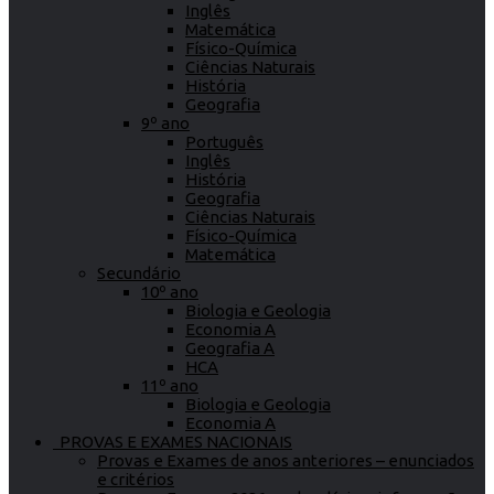
Inglês
Matemática
Físico-Química
Ciências Naturais
História
Geografia
9º ano
Português
Inglês
História
Geografia
Ciências Naturais
Físico-Química
Matemática
Secundário
10º ano
Biologia e Geologia
Economia A
Geografia A
HCA
11º ano
Biologia e Geologia
Economia A
PROVAS E EXAMES NACIONAIS
Provas e Exames de anos anteriores – enunciados
e critérios