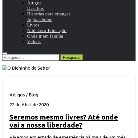
Artigos
Desafios
Histórias para crianças
Jogos Online
Livros
Notícias » Educação
Onde ir em família
Vídeos
Pesquisar
por:
Artigos
/
Blog
22 de Abril de 2020
Seremos mesmo livres? Até onde
vai a nossa liberdade?
Vivemos em estado de emergência há mais de um mês.