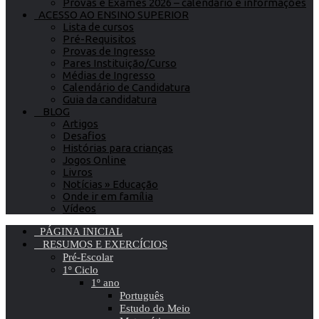
Provas e Exames 2026 – calendário e informações
ACESSO AO ENSINO SUPERIOR
Lista de cursos
Pré-Requisitos
Provas de Ingresso
Pares Instituição/Curso
Médias de Ingresso
Calendário de Candidatura
Guia da candidatura
BLOG
Artigos
Desafios
Histórias para crianças
Jogos Online
Livros
Notícias » Educação
Onde ir em família
Vídeos
PÁGINA INICIAL
RESUMOS E EXERCÍCIOS
Pré-Escolar
1º Ciclo
1º ano
Português
Estudo do Meio