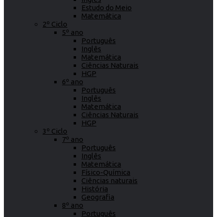
Estudo do Meio
Matemática
2º Ciclo
5º ano
Português
Inglês
Matemática
Ciências Naturais
HGP
6º ano
Português
Inglês
Matemática
Ciências Naturais
HGP
3º Ciclo
7º ano
Português
Inglês
Matemática
Físico-Química
Ciências naturais
História
Geografia
8º ano
Português