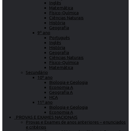
Inglês
Matemática
Físico-Química
Ciências Naturais
História
Geografia
9º ano
Português
Inglês
História
Geografia
Ciências Naturais
Físico-Química
Matemática
Secundário
10º ano
Biologia e Geologia
Economia A
Geografia A
HCA
11º ano
Biologia e Geologia
Economia A
PROVAS E EXAMES NACIONAIS
Provas e Exames de anos anteriores – enunciados
e critérios