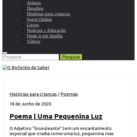
Artigos
Desafios
Histórias para crianças
Jogos Online
Livros
Notícias » Educação
Onde ir em família
Vídeos
Pesquisar
por:
Histórias para crianças
/
Poemas
18 de Junho de 2020
Poema | Uma Pequenina Luz
O Adjetivo “bruxuleante” tem um encantamento
especial que irradia como uma luz, pequenina mas