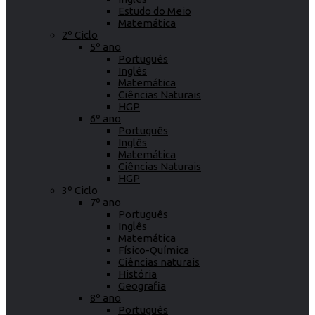
Estudo do Meio
Matemática
2º Ciclo
5º ano
Português
Inglês
Matemática
Ciências Naturais
HGP
6º ano
Português
Inglês
Matemática
Ciências Naturais
HGP
3º Ciclo
7º ano
Português
Inglês
Matemática
Físico-Química
Ciências naturais
História
Geografia
8º ano
Português