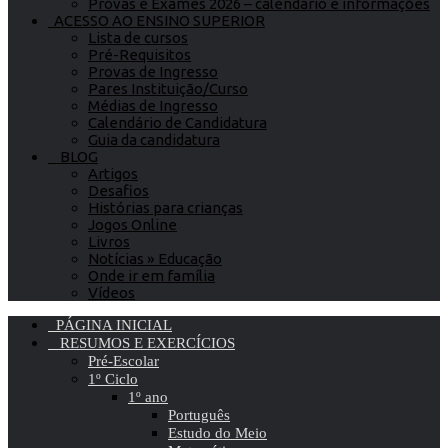
Provas e Exames 2026 – calendário e informações
ACESSO AO ENSINO SUPERIOR
Lista de cursos
Pré-Requisitos
Provas de Ingresso
Pares Instituição/Curso
Médias de Ingresso
Calendário de Candidatura
Guia da candidatura
BLOG
Artigos
Desafios
Histórias para crianças
Jogos Online
Livros
Notícias » Educação
Onde ir em família
Vídeos
PÁGINA INICIAL
RESUMOS E EXERCÍCIOS
Pré-Escolar
1º Ciclo
1º ano
Português
Estudo do Meio