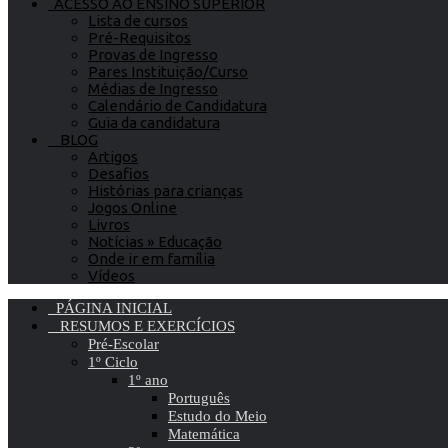
ACESSO AO ENSINO SUPERIOR
Lista de cursos
Pré-Requisitos
Provas de Ingresso
Pares Instituição/Curso
Médias de Ingresso
Calendário de Candidatura
Guia da candidatura
BLOG
Artigos
Desafios
Histórias para crianças
Jogos Online
Livros
Notícias » Educação
Onde ir em família
Vídeos
PÁGINA INICIAL
RESUMOS E EXERCÍCIOS
Pré-Escolar
1º Ciclo
1º ano
Português
Estudo do Meio
Matemática