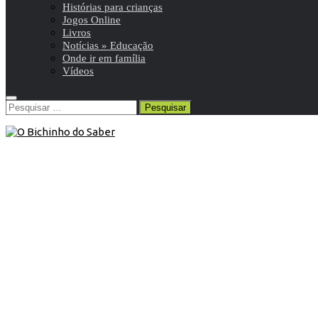
Histórias para crianças
Jogos Online
Livros
Notícias » Educação
Onde ir em família
Vídeos
Pesquisar
por:
Agosto
/
Blog
/
Efemérides
15 de Agosto de 2015
Neste dia, 15 de agosto: Fundação da
Companhia de Jesus
Neste dia, em 1534, foi fundada uma ordem religiosa que
visa a evangelização do mundo e, mais concretamente, a
defesa da fé católica e a promoção da justiça