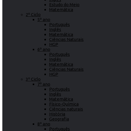
Estudo do Meio
Matemática
2º Ciclo
5º ano
Português
Inglês
Matemática
Ciências Naturais
HGP
6º ano
Português
Inglês
Matemática
Ciências Naturais
HGP
3º Ciclo
7º ano
Português
Inglês
Matemática
Físico-Química
Ciências naturais
História
Geografia
8º ano
Português