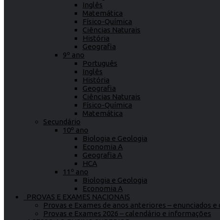
Inglês
Matemática
Físico-Química
Ciências Naturais
História
Geografia
9º ano
Português
Inglês
História
Geografia
Ciências Naturais
Físico-Química
Matemática
Secundário
10º ano
Biologia e Geologia
Economia A
Geografia A
HCA
11º ano
Biologia e Geologia
Economia A
PROVAS E EXAMES NACIONAIS
Provas e Exames de anos anteriores – enunciados e c
Provas e Exames 2026 – calendário e informações