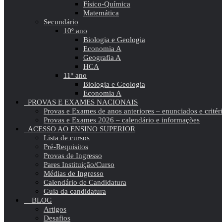
Físico-Química
Matemática
Secundário
10º ano
Biologia e Geologia
Economia A
Geografia A
HCA
11º ano
Biologia e Geologia
Economia A
PROVAS E EXAMES NACIONAIS
Provas e Exames de anos anteriores – enunciados e critér
Provas e Exames 2026 – calendário e informações
ACESSO AO ENSINO SUPERIOR
Lista de cursos
Pré-Requisitos
Provas de Ingresso
Pares Instituição/Curso
Médias de Ingresso
Calendário de Candidatura
Guia da candidatura
BLOG
Artigos
Desafios