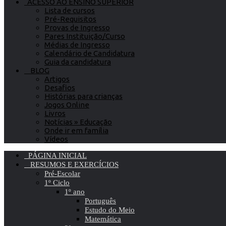
ACESSO AO ENSINO SUPERIOR
Lista de cursos
Pré-Requisitos
Provas de Ingresso
Pares Instituição/Curso
Médias de Ingresso
Calendário de Candidatura
Guia da candidatura
BLOG
Artigos
Desafios
Histórias para crianças
Jogos Online
Livros
Notícias » Educação
Onde ir em família
Vídeos
PÁGINA INICIAL
RESUMOS E EXERCÍCIOS
Pré-Escolar
1º Ciclo
1º ano
Português
Estudo do Meio
Matemática