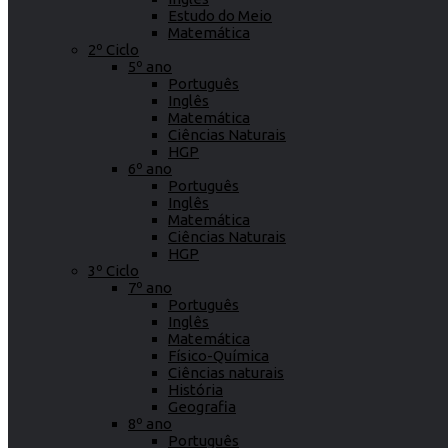
Estudo do Meio
Matemática
2º Ciclo
5º ano
Português
Inglês
Matemática
Ciências Naturais
HGP
6º ano
Português
Inglês
Matemática
Ciências Naturais
HGP
3º Ciclo
7º ano
Português
Inglês
Matemática
Físico-Química
Ciências naturais
História
Geografia
8º ano
Português