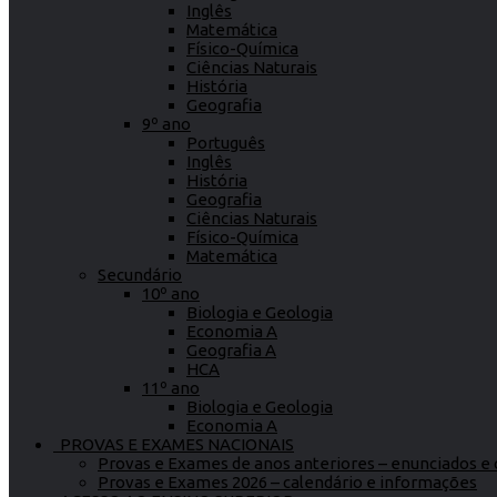
Inglês
Matemática
Físico-Química
Ciências Naturais
História
Geografia
9º ano
Português
Inglês
História
Geografia
Ciências Naturais
Físico-Química
Matemática
Secundário
10º ano
Biologia e Geologia
Economia A
Geografia A
HCA
11º ano
Biologia e Geologia
Economia A
PROVAS E EXAMES NACIONAIS
Provas e Exames de anos anteriores – enunciados e c
Provas e Exames 2026 – calendário e informações