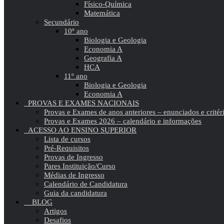
Físico-Química
Matemática
Secundário
10º ano
Biologia e Geologia
Economia A
Geografia A
HCA
11º ano
Biologia e Geologia
Economia A
PROVAS E EXAMES NACIONAIS
Provas e Exames de anos anteriores – enunciados e critér
Provas e Exames 2026 – calendário e informações
ACESSO AO ENSINO SUPERIOR
Lista de cursos
Pré-Requisitos
Provas de Ingresso
Pares Instituição/Curso
Médias de Ingresso
Calendário de Candidatura
Guia da candidatura
BLOG
Artigos
Desafios