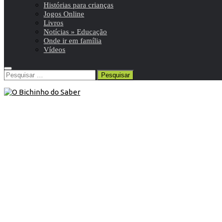
Histórias para crianças
Jogos Online
Livros
Notícias » Educação
Onde ir em família
Vídeos
Pesquisar
por:
Contos
/
Histórias para crianças
/
Plano Nacional de
Leitura
30 de Janeiro de 2021
Conto | O Grufalão
“Um rato deu um passeio pela floresta profunda e escura.
Uma raposa viu o rato e o rato parecia bem…”