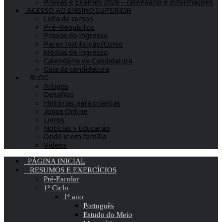
Provas e Exames 2026 – calendário e informações
ACESSO AO ENSINO SUPERIOR
Lista de cursos
Pré-Requisitos
Provas de Ingresso
Pares Instituição/Curso
Médias de Ingresso
Calendário de Candidatura
Guia da candidatura
BLOG
Artigos
Desafios
Histórias para crianças
Jogos Online
Livros
Notícias » Educação
Onde ir em família
Vídeos
PÁGINA INICIAL
RESUMOS E EXERCÍCIOS
Pré-Escolar
1º Ciclo
1º ano
Português
Estudo do Meio