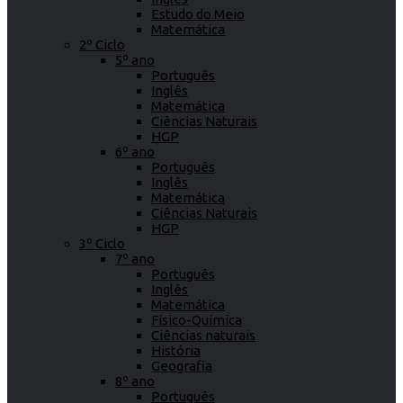
Estudo do Meio
Matemática
2º Ciclo
5º ano
Português
Inglês
Matemática
Ciências Naturais
HGP
6º ano
Português
Inglês
Matemática
Ciências Naturais
HGP
3º Ciclo
7º ano
Português
Inglês
Matemática
Físico-Química
Ciências naturais
História
Geografia
8º ano
Português