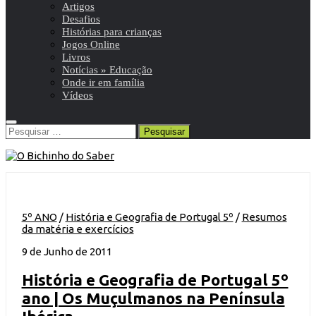
Artigos
Desafios
Histórias para crianças
Jogos Online
Livros
Notícias » Educação
Onde ir em família
Vídeos
Pesquisar
por:
5º ANO
/
História e Geografia de Portugal 5º
/
Resumos
da matéria e exercícios
9 de Junho de 2011
História e Geografia de Portugal 5º
ano | Os Muçulmanos na Península