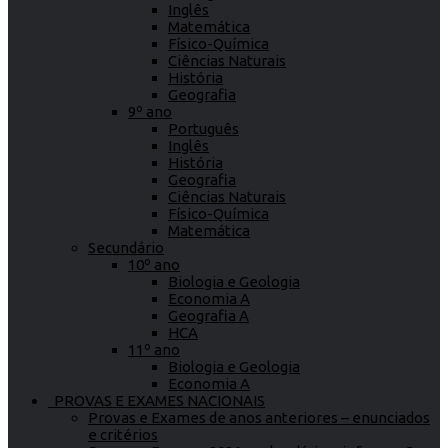
Inglês
Matemática
Físico-Química
Ciências Naturais
História
Geografia
9º ano
Português
Inglês
História
Geografia
Ciências Naturais
Físico-Química
Matemática
Secundário
10º ano
Biologia e Geologia
Economia A
Geografia A
HCA
11º ano
Biologia e Geologia
Economia A
PROVAS E EXAMES NACIONAIS
Provas e Exames de anos anteriores – enunciados
e critérios