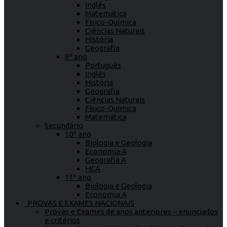
Inglês
Matemática
Físico-Química
Ciências Naturais
História
Geografia
9º ano
Português
Inglês
História
Geografia
Ciências Naturais
Físico-Química
Matemática
Secundário
10º ano
Biologia e Geologia
Economia A
Geografia A
HCA
11º ano
Biologia e Geologia
Economia A
PROVAS E EXAMES NACIONAIS
Provas e Exames de anos anteriores – enunciados
e critérios