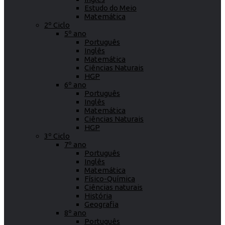
Estudo do Meio
Matemática
2º Ciclo
5º ano
Português
Inglês
Matemática
Ciências Naturais
HGP
6º ano
Português
Inglês
Matemática
Ciências Naturais
HGP
3º Ciclo
7º ano
Português
Inglês
Matemática
Físico-Química
Ciências naturais
História
Geografia
8º ano
Português