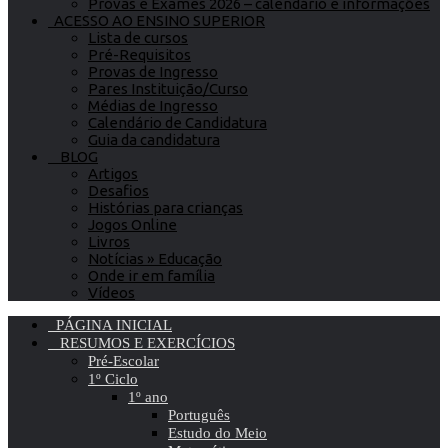
Provas e Exames 2026 – calendário e informações
ACESSO AO ENSINO SUPERIOR
Lista de cursos
Pré-Requisitos
Provas de Ingresso
Pares Instituição/Curso
Médias de Ingresso
Calendário de Candidatura
Guia da candidatura
BLOG
Artigos
Desafios
Histórias para crianças
Jogos Online
Livros
Notícias » Educação
Onde ir em família
Vídeos
PÁGINA INICIAL
RESUMOS E EXERCÍCIOS
Pré-Escolar
1º Ciclo
1º ano
Português
Estudo do Meio