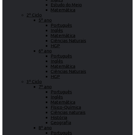
Estudo do Meio
Matemática
2º Ciclo
5º ano
Português
Inglês
Matemática
Ciências Naturais
HGP
6º ano
Português
Inglês
Matemática
Ciências Naturais
HGP
3º Ciclo
7º ano
Português
Inglês
Matemática
Físico-Química
Ciências naturais
História
Geografia
8º ano
Português