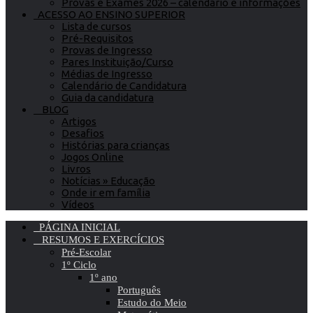
Provas e Exames 2026 – calendário e informações
ACESSO AO ENSINO SUPERIOR
Lista de cursos
Pré-Requisitos
Provas de Ingresso
Pares Instituição/Curso
Médias de Ingresso
Calendário de Candidatura
Guia da candidatura
BLOG
Artigos
Desafios
Histórias para crianças
Jogos Online
Livros
Notícias » Educação
Onde ir em família
Vídeos
PÁGINA INICIAL
RESUMOS E EXERCÍCIOS
Pré-Escolar
1º Ciclo
1º ano
Português
Estudo do Meio