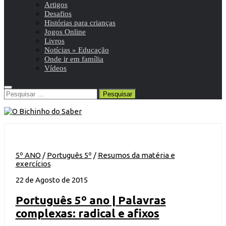
Artigos
Desafios
Histórias para crianças
Jogos Online
Livros
Notícias » Educação
Onde ir em família
Vídeos
Pesquisar
por:
5º ANO
/
Português 5º
/
Resumos da matéria e
exercícios
22 de Agosto de 2015
Português 5º ano | Palavras
complexas: radical e afixos