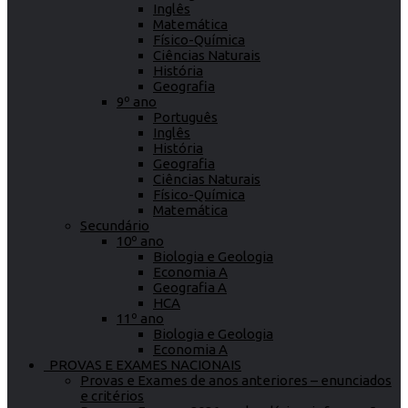
Inglês
Matemática
Físico-Química
Ciências Naturais
História
Geografia
9º ano
Português
Inglês
História
Geografia
Ciências Naturais
Físico-Química
Matemática
Secundário
10º ano
Biologia e Geologia
Economia A
Geografia A
HCA
11º ano
Biologia e Geologia
Economia A
PROVAS E EXAMES NACIONAIS
Provas e Exames de anos anteriores – enunciados
e critérios