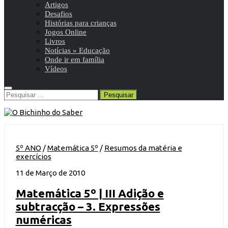
Artigos
Desafios
Histórias para crianças
Jogos Online
Livros
Notícias » Educação
Onde ir em família
Vídeos
Pesquisar
por:
5º ANO
/
Matemática 5º
/
Resumos da matéria e
exercícios
11 de Março de 2010
Matemática 5º | III Adição e
subtracção – 3. Expressões
numéricas