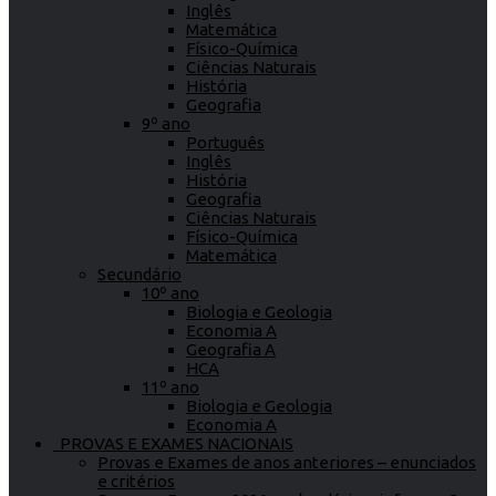
Inglês
Matemática
Físico-Química
Ciências Naturais
História
Geografia
9º ano
Português
Inglês
História
Geografia
Ciências Naturais
Físico-Química
Matemática
Secundário
10º ano
Biologia e Geologia
Economia A
Geografia A
HCA
11º ano
Biologia e Geologia
Economia A
PROVAS E EXAMES NACIONAIS
Provas e Exames de anos anteriores – enunciados
e critérios