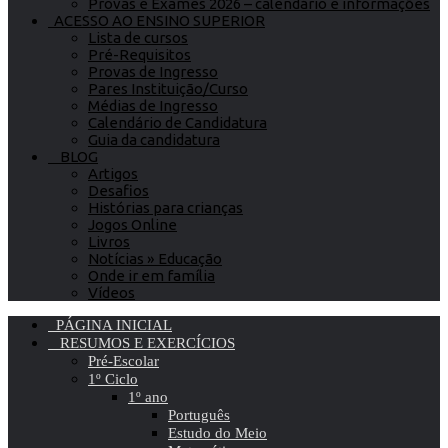
Provas e Exames 2026 – calendário e informações
ACESSO AO ENSINO SUPERIOR
Lista de cursos
Pré-Requisitos
Provas de Ingresso
Pares Instituição/Curso
Médias de Ingresso
Calendário de Candidatura
Guia da candidatura
BLOG
Artigos
Desafios
Histórias para crianças
Jogos Online
Livros
Notícias » Educação
Onde ir em família
Vídeos
PÁGINA INICIAL
RESUMOS E EXERCÍCIOS
Pré-Escolar
1º Ciclo
1º ano
Português
Estudo do Meio