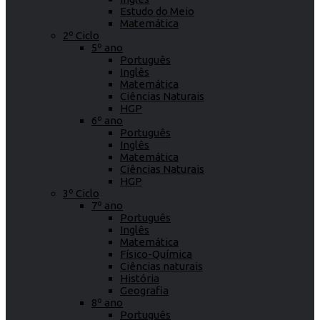
Estudo do Meio
Matemática
2º Ciclo
5º ano
Português
Inglês
Matemática
Ciências Naturais
HGP
6º ano
Português
Inglês
Matemática
Ciências Naturais
HGP
3º Ciclo
7º ano
Português
Inglês
Matemática
Físico-Química
Ciências naturais
História
Geografia
8º ano
Português