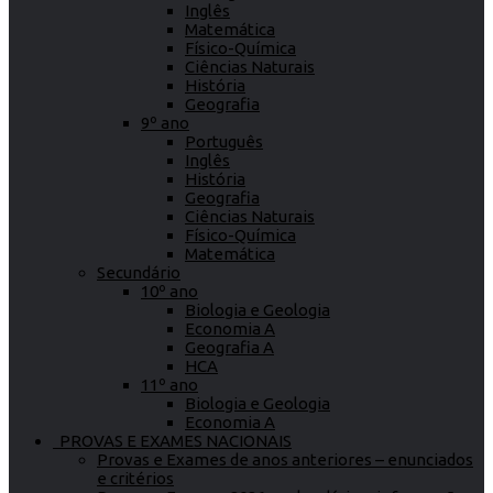
Inglês
Matemática
Físico-Química
Ciências Naturais
História
Geografia
9º ano
Português
Inglês
História
Geografia
Ciências Naturais
Físico-Química
Matemática
Secundário
10º ano
Biologia e Geologia
Economia A
Geografia A
HCA
11º ano
Biologia e Geologia
Economia A
PROVAS E EXAMES NACIONAIS
Provas e Exames de anos anteriores – enunciados
e critérios