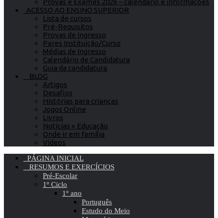
Provas e Exames 2026 – calendário e informações
ACESSO AO ENSINO SUPERIOR
Lista de cursos
Pré-Requisitos
Provas de Ingresso
Pares Instituição/Curso
Médias de Ingresso
Calendário de Candidatura
Guia da candidatura
BLOG
Artigos
Desafios
Histórias para crianças
Jogos Online
Livros
Notícias » Educação
Onde ir em família
Vídeos
PÁGINA INICIAL
RESUMOS E EXERCÍCIOS
Pré-Escolar
1º Ciclo
1º ano
Português
Estudo do Meio