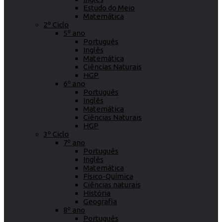
Estudo do Meio
Matemática
2º Ciclo
5º ano
Português
Inglês
Matemática
Ciências Naturais
HGP
6º ano
Português
Inglês
Matemática
Ciências Naturais
HGP
3º Ciclo
7º ano
Português
Inglês
Matemática
Físico-Química
Ciências naturais
História
Geografia
8º ano
Português