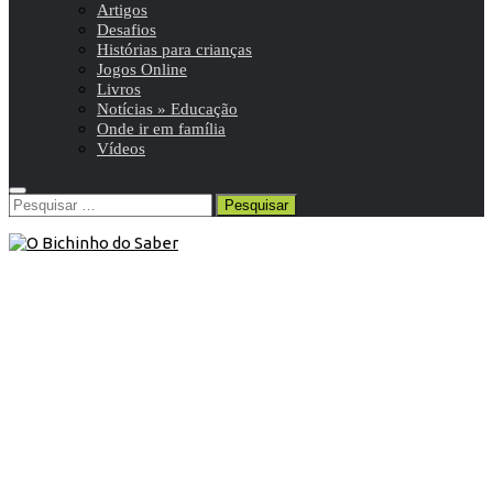
Artigos
Desafios
Histórias para crianças
Jogos Online
Livros
Notícias » Educação
Onde ir em família
Vídeos
Pesquisar
por:
8º ANO
/
História 8º
/
Resumos da matéria e exercícios
19 de Outubro de 2015
História 8º ano | Burgueses e
proletários, classes médias e
camponeses