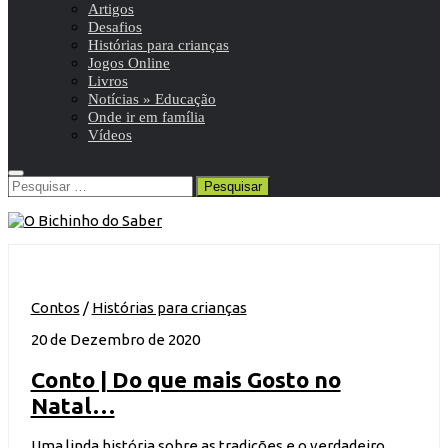
Artigos
Desafios
Histórias para crianças
Jogos Online
Livros
Notícias » Educação
Onde ir em família
Vídeos
Pesquisar
por:
Contos
/
Histórias para crianças
20 de Dezembro de 2020
Conto | Do que mais Gosto no
Natal…
Uma linda história sobre as tradições e o verdadeiro