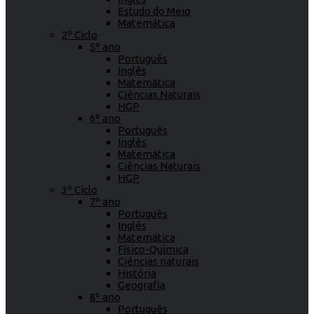
Estudo do Meio
Matemática
2º Ciclo
5º ano
Português
Inglês
Matemática
Ciências Naturais
HGP
6º ano
Português
Inglês
Matemática
Ciências Naturais
HGP
3º Ciclo
7º ano
Português
Inglês
Matemática
Físico-Química
Ciências naturais
História
Geografia
8º ano
Português