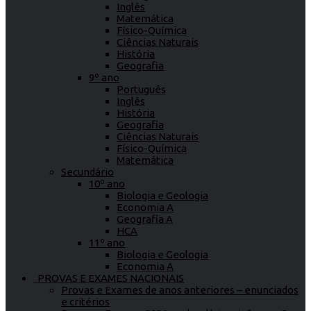
Inglês
Matemática
Físico-Química
Ciências Naturais
História
Geografia
9º ano
Português
Inglês
História
Geografia
Ciências Naturais
Físico-Química
Matemática
Secundário
10º ano
Biologia e Geologia
Economia A
Geografia A
HCA
11º ano
Biologia e Geologia
Economia A
PROVAS E EXAMES NACIONAIS
Provas e Exames de anos anteriores – enunciados
e critérios