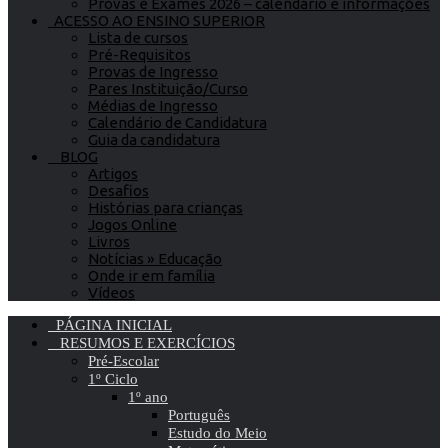
Provas e Exames 2026 – calendário e informações
ACESSO AO ENSINO SUPERIOR
Lista de cursos
Pré-Requisitos
Provas de Ingresso
Pares Instituição/Curso
Médias de Ingresso
Calendário de Candidatura
Guia da candidatura
BLOG
Artigos
Desafios
Histórias para crianças
Jogos Online
Livros
Notícias » Educação
Onde ir em família
Vídeos
PÁGINA INICIAL
RESUMOS E EXERCÍCIOS
Pré-Escolar
1º Ciclo
1º ano
Português
Estudo do Meio