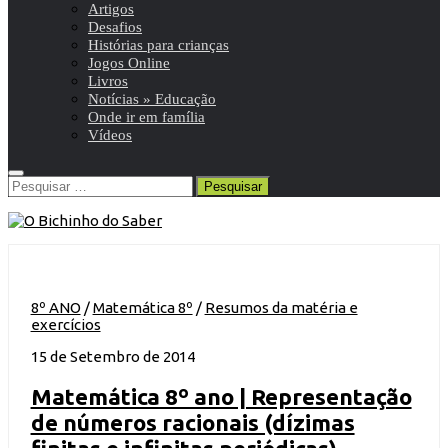
Artigos
Desafios
Histórias para crianças
Jogos Online
Livros
Notícias » Educação
Onde ir em família
Vídeos
Pesquisar
por:
8º ANO
/
Matemática 8º
/
Resumos da matéria e
exercícios
15 de Setembro de 2014
Matemática 8º ano | Representação
de números racionais (dízimas