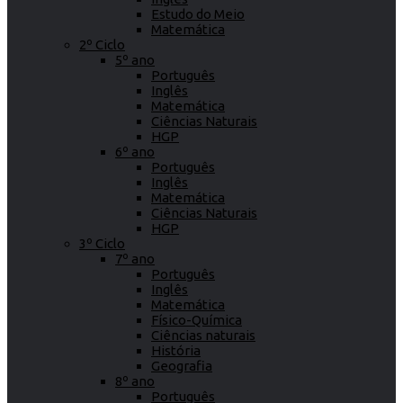
Estudo do Meio
Matemática
2º Ciclo
5º ano
Português
Inglês
Matemática
Ciências Naturais
HGP
6º ano
Português
Inglês
Matemática
Ciências Naturais
HGP
3º Ciclo
7º ano
Português
Inglês
Matemática
Físico-Química
Ciências naturais
História
Geografia
8º ano
Português