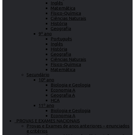
Inglês
Matemática
Físico-Química
Ciências Naturais
História
Geografia
9º ano
Português
Inglês
História
Geografia
Ciências Naturais
Físico-Química
Matemática
Secundário
10º ano
Biologia e Geologia
Economia A
Geografia A
HCA
11º ano
Biologia e Geologia
Economia A
PROVAS E EXAMES NACIONAIS
Provas e Exames de anos anteriores – enunciados
e critérios