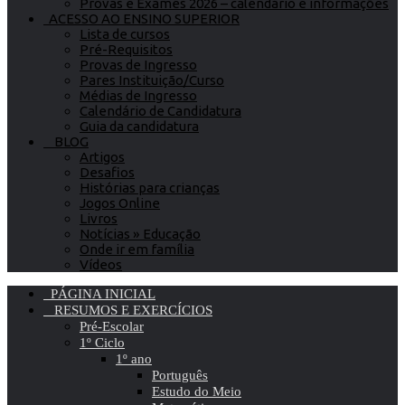
Provas e Exames 2026 – calendário e informações
ACESSO AO ENSINO SUPERIOR
Lista de cursos
Pré-Requisitos
Provas de Ingresso
Pares Instituição/Curso
Médias de Ingresso
Calendário de Candidatura
Guia da candidatura
BLOG
Artigos
Desafios
Histórias para crianças
Jogos Online
Livros
Notícias » Educação
Onde ir em família
Vídeos
PÁGINA INICIAL
RESUMOS E EXERCÍCIOS
Pré-Escolar
1º Ciclo
1º ano
Português
Estudo do Meio