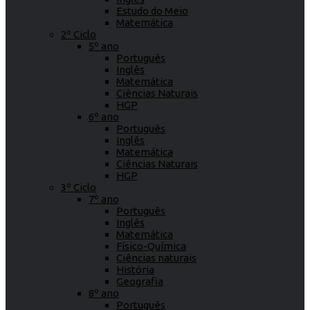
Estudo do Meio
Matemática
2º Ciclo
5º ano
Português
Inglês
Matemática
Ciências Naturais
HGP
6º ano
Português
Inglês
Matemática
Ciências Naturais
HGP
3º Ciclo
7º ano
Português
Inglês
Matemática
Físico-Química
Ciências naturais
História
Geografia
8º ano
Português