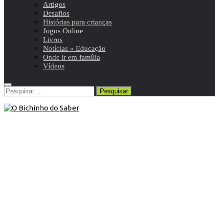
Artigos
Desafios
Histórias para crianças
Jogos Online
Livros
Notícias » Educação
Onde ir em família
Vídeos
Pesquisar
por:
6º ANO
/
Português 6º
/
Resumos da matéria e
exercícios
26 de Agosto de 2015
Português 6º | Frase simples e frase
complexa