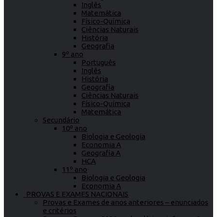
Inglês
Matemática
Físico-Química
Ciências Naturais
História
Geografia
9º ano
Português
Inglês
História
Geografia
Ciências Naturais
Físico-Química
Matemática
Secundário
10º ano
Biologia e Geologia
Economia A
Geografia A
HCA
11º ano
Biologia e Geologia
Economia A
PROVAS E EXAMES NACIONAIS
Provas e Exames de anos anteriores – enunciados
e critérios