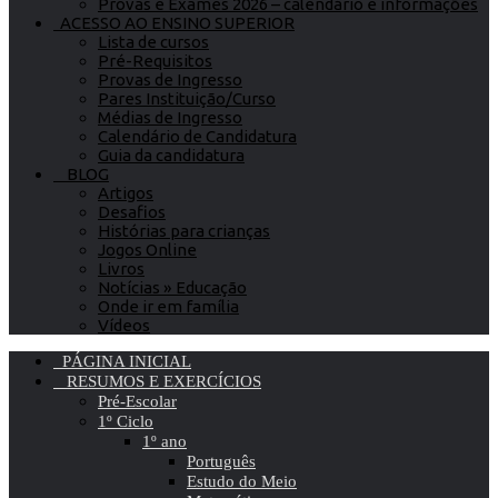
Provas e Exames 2026 – calendário e informações
ACESSO AO ENSINO SUPERIOR
Lista de cursos
Pré-Requisitos
Provas de Ingresso
Pares Instituição/Curso
Médias de Ingresso
Calendário de Candidatura
Guia da candidatura
BLOG
Artigos
Desafios
Histórias para crianças
Jogos Online
Livros
Notícias » Educação
Onde ir em família
Vídeos
PÁGINA INICIAL
RESUMOS E EXERCÍCIOS
Pré-Escolar
1º Ciclo
1º ano
Português
Estudo do Meio