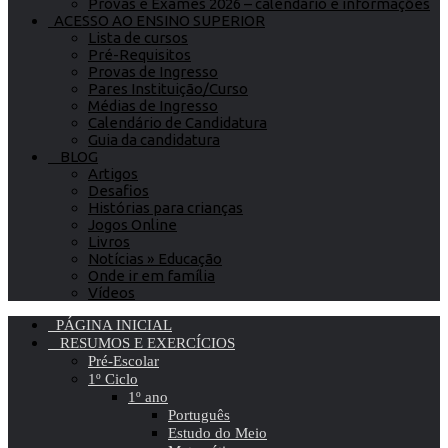
Provas e Exames 2026 – calendário e informações
ACESSO AO ENSINO SUPERIOR
Lista de cursos
Pré-Requisitos
Provas de Ingresso
Pares Instituição/Curso
Médias de Ingresso
Calendário de Candidatura
Guia da candidatura
BLOG
Artigos
Desafios
Histórias para crianças
Jogos Online
Livros
Notícias » Educação
Onde ir em família
Vídeos
PÁGINA INICIAL
RESUMOS E EXERCÍCIOS
Pré-Escolar
1º Ciclo
1º ano
Português
Estudo do Meio