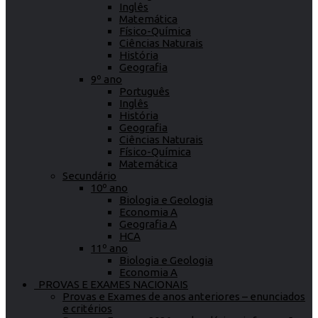
Inglês
Matemática
Físico-Química
Ciências Naturais
História
Geografia
9º ano
Português
Inglês
História
Geografia
Ciências Naturais
Físico-Química
Matemática
Secundário
10º ano
Biologia e Geologia
Economia A
Geografia A
HCA
11º ano
Biologia e Geologia
Economia A
PROVAS E EXAMES NACIONAIS
Provas e Exames de anos anteriores – enunciados
e critérios