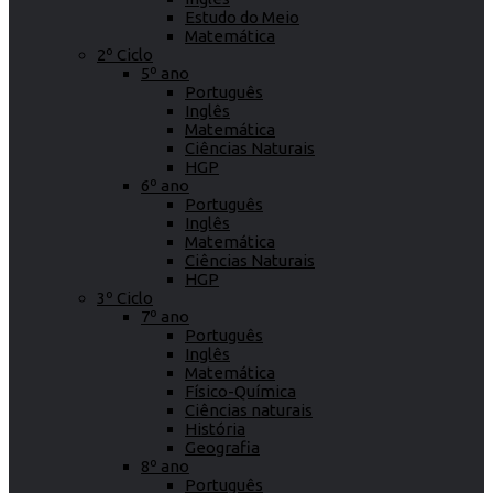
Estudo do Meio
Matemática
2º Ciclo
5º ano
Português
Inglês
Matemática
Ciências Naturais
HGP
6º ano
Português
Inglês
Matemática
Ciências Naturais
HGP
3º Ciclo
7º ano
Português
Inglês
Matemática
Físico-Química
Ciências naturais
História
Geografia
8º ano
Português