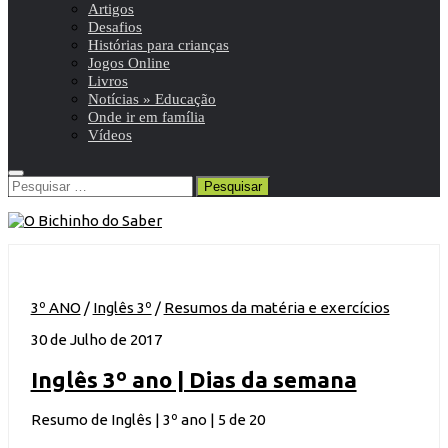
Artigos
Desafios
Histórias para crianças
Jogos Online
Livros
Notícias » Educação
Onde ir em família
Vídeos
Pesquisar
por:
3º ANO
/
Inglês 3º
/
Resumos da matéria e exercícios
30 de Julho de 2017
Inglês 3º ano | Dias da semana
Resumo de Inglês | 3º ano | 5 de 20