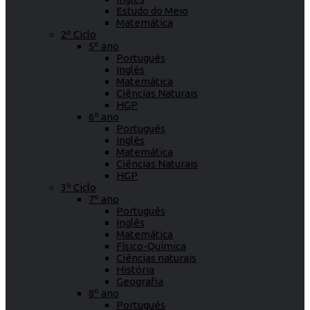
Estudo do Meio
Matemática
2º Ciclo
5º ano
Português
Inglês
Matemática
Ciências Naturais
HGP
6º ano
Português
Inglês
Matemática
Ciências Naturais
HGP
3º Ciclo
7º ano
Português
Inglês
Matemática
Físico-Química
Ciências naturais
História
Geografia
8º ano
Português