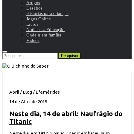
Artigos
Desafios
Histórias para crianças
Jogos Online
Livros
Notícias » Educação
Onde ir em família
Vídeos
Pesquisar
por:
Abril
/
Blog
/
Efemérides
14 de Abril de 2015
Neste dia, 14 de abril: Naufrágio do
Titanic
Neste dia, em 1912, o navio Titanic embateu num