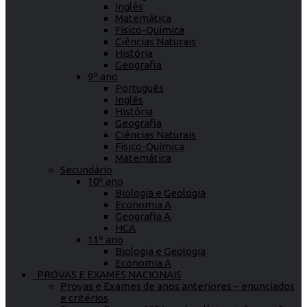
Inglês
Matemática
Físico-Química
Ciências Naturais
História
Geografia
9º ano
Português
Inglês
História
Geografia
Ciências Naturais
Físico-Química
Matemática
Secundário
10º ano
Biologia e Geologia
Economia A
Geografia A
HCA
11º ano
Biologia e Geologia
Economia A
PROVAS E EXAMES NACIONAIS
Provas e Exames de anos anteriores – enunciados
e critérios