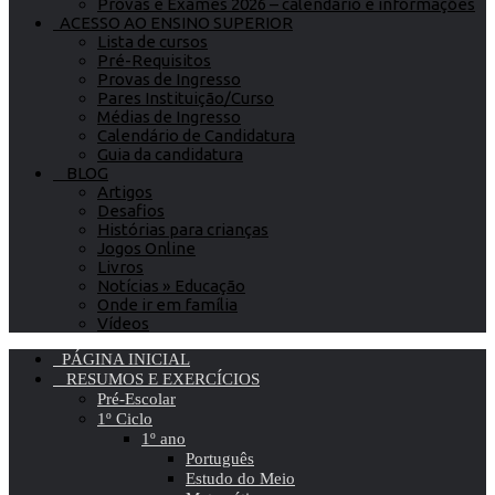
Provas e Exames 2026 – calendário e informações
ACESSO AO ENSINO SUPERIOR
Lista de cursos
Pré-Requisitos
Provas de Ingresso
Pares Instituição/Curso
Médias de Ingresso
Calendário de Candidatura
Guia da candidatura
BLOG
Artigos
Desafios
Histórias para crianças
Jogos Online
Livros
Notícias » Educação
Onde ir em família
Vídeos
PÁGINA INICIAL
RESUMOS E EXERCÍCIOS
Pré-Escolar
1º Ciclo
1º ano
Português
Estudo do Meio