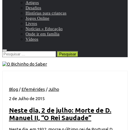
Artigos
Desafios
Histórias para crianças
Jogos Online
Livros
Notícias » Educação
Onde ir em família
Vídeos
Pesquisar
por:
Blog
/
Efemérides
/
Julho
2 de Julho de 2015
Neste dia, 2 de julho: Morte de D.
Manuel II, “O Rei Saudade”
Neste dia, em 1932, morre o último rei de Portugal D.