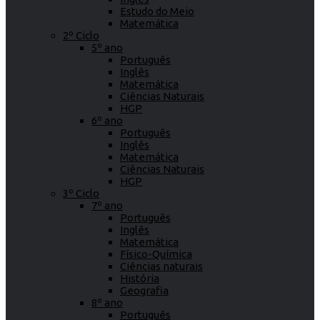
Estudo do Meio
Matemática
2º Ciclo
5º ano
Português
Inglês
Matemática
Ciências Naturais
HGP
6º ano
Português
Inglês
Matemática
Ciências Naturais
HGP
3º Ciclo
7º ano
Português
Inglês
Matemática
Físico-Química
Ciências naturais
História
Geografia
8º ano
Português