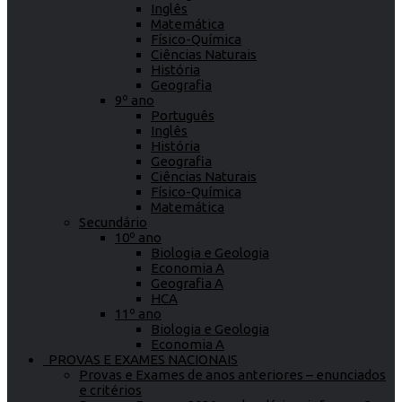
Inglês
Matemática
Físico-Química
Ciências Naturais
História
Geografia
9º ano
Português
Inglês
História
Geografia
Ciências Naturais
Físico-Química
Matemática
Secundário
10º ano
Biologia e Geologia
Economia A
Geografia A
HCA
11º ano
Biologia e Geologia
Economia A
PROVAS E EXAMES NACIONAIS
Provas e Exames de anos anteriores – enunciados
e critérios