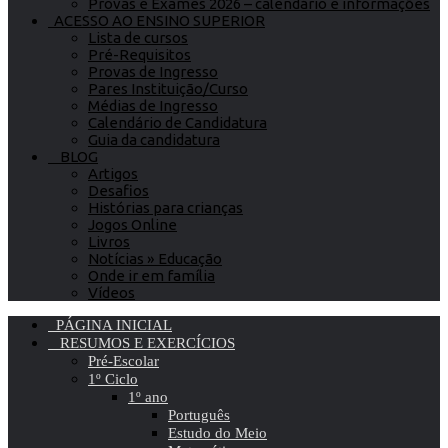
Provas e Exames 2026 – calendário e informações
ACESSO AO ENSINO SUPERIOR
Lista de cursos
Pré-Requisitos
Provas de Ingresso
Pares Instituição/Curso
Médias de Ingresso
Calendário de Candidatura
Guia da candidatura
BLOG
Artigos
Desafios
Histórias para crianças
Jogos Online
Livros
Notícias » Educação
Onde ir em família
Vídeos
PÁGINA INICIAL
RESUMOS E EXERCÍCIOS
Pré-Escolar
1º Ciclo
1º ano
Português
Estudo do Meio