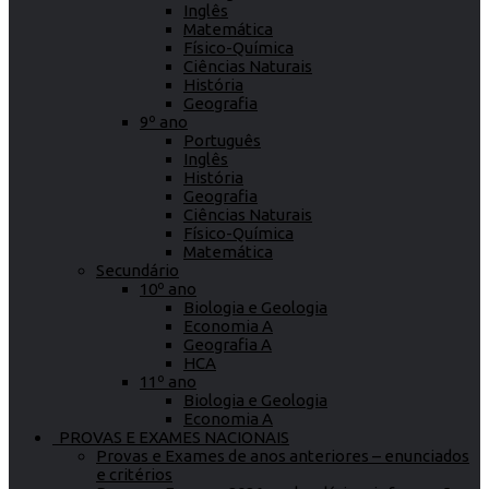
Inglês
Matemática
Físico-Química
Ciências Naturais
História
Geografia
9º ano
Português
Inglês
História
Geografia
Ciências Naturais
Físico-Química
Matemática
Secundário
10º ano
Biologia e Geologia
Economia A
Geografia A
HCA
11º ano
Biologia e Geologia
Economia A
PROVAS E EXAMES NACIONAIS
Provas e Exames de anos anteriores – enunciados
e critérios