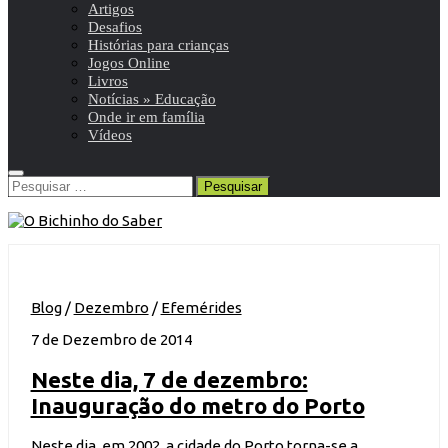
Artigos
Desafios
Histórias para crianças
Jogos Online
Livros
Notícias » Educação
Onde ir em família
Vídeos
Pesquisar
por:
Blog
/
Dezembro
/
Efemérides
7 de Dezembro de 2014
Neste dia, 7 de dezembro:
Inauguração do metro do Porto
Neste dia, em 2002, a cidade do Porto torna-se a