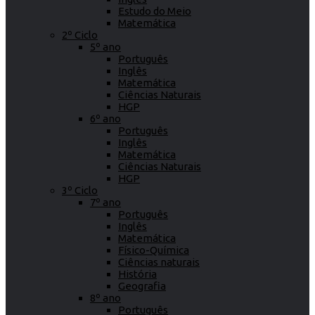
Estudo do Meio
Matemática
2º Ciclo
5º ano
Português
Inglês
Matemática
Ciências Naturais
HGP
6º ano
Português
Inglês
Matemática
Ciências Naturais
HGP
3º Ciclo
7º ano
Português
Inglês
Matemática
Físico-Química
Ciências naturais
História
Geografia
8º ano
Português