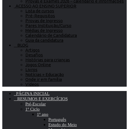
Provas e Exames 2026 – calendário e informações
ACESSO AO ENSINO SUPERIOR
Lista de cursos
Pré-Requisitos
Provas de Ingresso
Pares Instituição/Curso
Médias de Ingresso
Calendário de Candidatura
Guia da candidatura
BLOG
Artigos
Desafios
Histórias para crianças
Jogos Online
Livros
Notícias » Educação
Onde ir em família
Vídeos
PÁGINA INICIAL
RESUMOS E EXERCÍCIOS
Pré-Escolar
1º Ciclo
1º ano
Português
Estudo do Meio