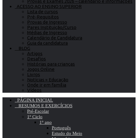
Provas e Exames 2026 – calendário e informações
ACESSO AO ENSINO SUPERIOR
Lista de cursos
Pré-Requisitos
Provas de Ingresso
Pares Instituição/Curso
Médias de Ingresso
Calendário de Candidatura
Guia da candidatura
BLOG
Artigos
Desafios
Histórias para crianças
Jogos Online
Livros
Notícias » Educação
Onde ir em família
Vídeos
PÁGINA INICIAL
RESUMOS E EXERCÍCIOS
Pré-Escolar
1º Ciclo
1º ano
Português
Estudo do Meio