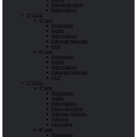
Estudo do Meio
Matemática
2º Ciclo
5º ano
Português
Inglês
Matemática
Ciências Naturais
HGP
6º ano
Português
Inglês
Matemática
Ciências Naturais
HGP
3º Ciclo
7º ano
Português
Inglês
Matemática
Físico-Química
Ciências naturais
História
Geografia
8º ano
Português