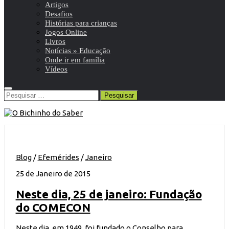
Artigos
Desafios
Histórias para crianças
Jogos Online
Livros
Notícias » Educação
Onde ir em família
Vídeos
Pesquisar
por:
Blog
/
Efemérides
/
Janeiro
25 de Janeiro de 2015
Neste dia, 25 de janeiro: Fundação
do COMECON
Neste dia, em 1949, foi fundado o Conselho para