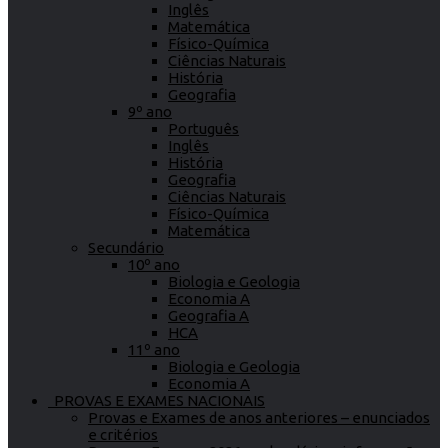
Inglês
Matemática
Físico-Química
Ciências Naturais
História
Geografia
9º ano
Português
Inglês
História
Geografia
Ciências Naturais
Físico-Química
Matemática
Secundário
10º ano
Biologia e Geologia
Economia A
Geografia A
HCA
11º ano
Biologia e Geologia
Economia A
PROVAS E EXAMES NACIONAIS
Provas e Exames de anos anteriores – enunciados
e critérios