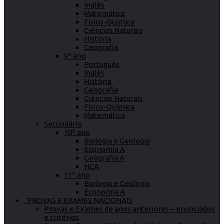
Inglês
Matemática
Físico-Química
Ciências Naturais
História
Geografia
9º ano
Português
Inglês
História
Geografia
Ciências Naturais
Físico-Química
Matemática
Secundário
10º ano
Biologia e Geologia
Economia A
Geografia A
HCA
11º ano
Biologia e Geologia
Economia A
PROVAS E EXAMES NACIONAIS
Provas e Exames de anos anteriores – enunciados
e critérios