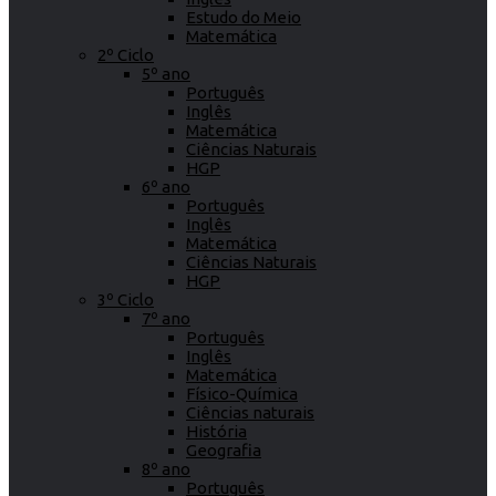
Estudo do Meio
Matemática
2º Ciclo
5º ano
Português
Inglês
Matemática
Ciências Naturais
HGP
6º ano
Português
Inglês
Matemática
Ciências Naturais
HGP
3º Ciclo
7º ano
Português
Inglês
Matemática
Físico-Química
Ciências naturais
História
Geografia
8º ano
Português