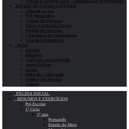
Provas e Exames 2026 – calendário e informações
ACESSO AO ENSINO SUPERIOR
Lista de cursos
Pré-Requisitos
Provas de Ingresso
Pares Instituição/Curso
Médias de Ingresso
Calendário de Candidatura
Guia da candidatura
BLOG
Artigos
Desafios
Histórias para crianças
Jogos Online
Livros
Notícias » Educação
Onde ir em família
Vídeos
PÁGINA INICIAL
RESUMOS E EXERCÍCIOS
Pré-Escolar
1º Ciclo
1º ano
Português
Estudo do Meio