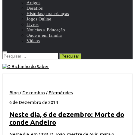
Artigos
Desafios
Histórias para crianças
Jogos Online
Livros
Notícias » Educação
Onde ir em família
Vídeos
Pesquisar
por:
Blog
/
Dezembro
/
Efemérides
6 de Dezembro de 2014
Neste dia, 6 de dezembro: Morte do
conde Andeiro
Neste dia, em 1383, D. João, mestre de Avis, mata o