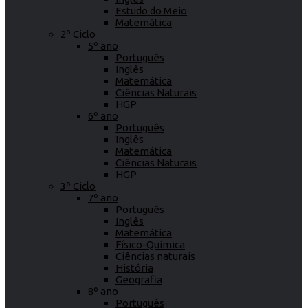
Estudo do Meio
Matemática
2º Ciclo
5º ano
Português
Inglês
Matemática
Ciências Naturais
HGP
6º ano
Português
Inglês
Matemática
Ciências Naturais
HGP
3º Ciclo
7º ano
Português
Inglês
Matemática
Físico-Química
Ciências naturais
História
Geografia
8º ano
Português