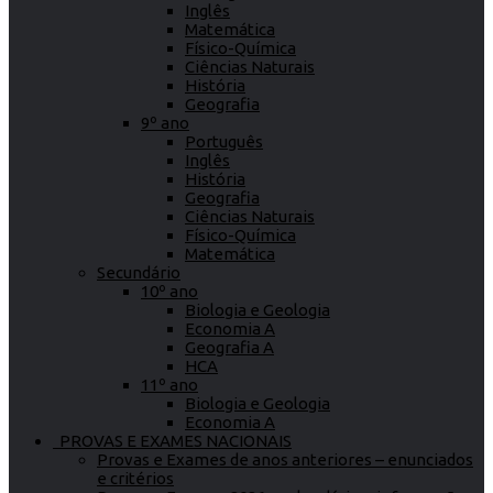
Inglês
Matemática
Físico-Química
Ciências Naturais
História
Geografia
9º ano
Português
Inglês
História
Geografia
Ciências Naturais
Físico-Química
Matemática
Secundário
10º ano
Biologia e Geologia
Economia A
Geografia A
HCA
11º ano
Biologia e Geologia
Economia A
PROVAS E EXAMES NACIONAIS
Provas e Exames de anos anteriores – enunciados
e critérios