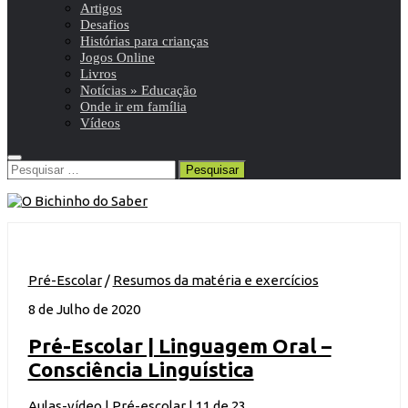
Artigos
Desafios
Histórias para crianças
Jogos Online
Livros
Notícias » Educação
Onde ir em família
Vídeos
Pesquisar
por:
Pré-Escolar
/
Resumos da matéria e exercícios
8 de Julho de 2020
Pré-Escolar | Linguagem Oral –
Consciência Linguística
Aulas-vídeo | Pré-escolar | 11 de 23