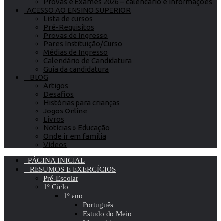
Provas e Exames 2026 – calendário e informações
ACESSO AO ENSINO SUPERIOR
Lista de cursos
Pré-Requisitos
Provas de Ingresso
Pares Instituição/Curso
Médias de Ingresso
Calendário de Candidatura
Guia da candidatura
BLOG
Artigos
Desafios
Histórias para crianças
Jogos Online
Livros
Notícias » Educação
Onde ir em família
Vídeos
PÁGINA INICIAL
RESUMOS E EXERCÍCIOS
Pré-Escolar
1º Ciclo
1º ano
Português
Estudo do Meio