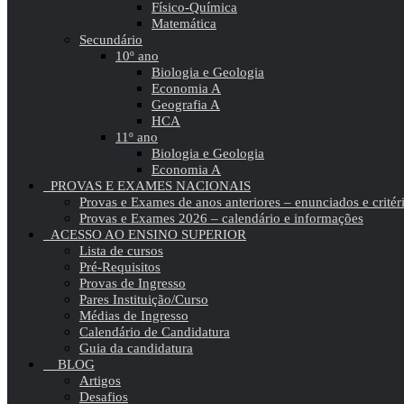
Físico-Química
Matemática
Secundário
10º ano
Biologia e Geologia
Economia A
Geografia A
HCA
11º ano
Biologia e Geologia
Economia A
PROVAS E EXAMES NACIONAIS
Provas e Exames de anos anteriores – enunciados e critér
Provas e Exames 2026 – calendário e informações
ACESSO AO ENSINO SUPERIOR
Lista de cursos
Pré-Requisitos
Provas de Ingresso
Pares Instituição/Curso
Médias de Ingresso
Calendário de Candidatura
Guia da candidatura
BLOG
Artigos
Desafios