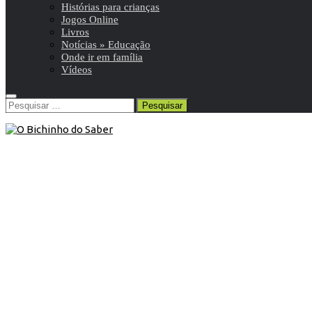
Histórias para crianças
Jogos Online
Livros
Notícias » Educação
Onde ir em família
Vídeos
Pesquisar
por:
Abril
/
Blog
/
Efemérides
24 de Abril de 2015
Neste dia, 24 de abril: Morte de D.
Henrique de Borgonha
Neste dia, 1112, faleceu o pai do 1º rei de Portugal