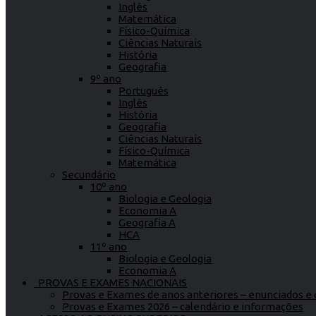
Inglês
Matemática
Físico-Química
Ciências Naturais
História
Geografia
9º ano
Português
Inglês
História
Geografia
Ciências Naturais
Físico-Química
Matemática
Secundário
10º ano
Biologia e Geologia
Economia A
Geografia A
HCA
11º ano
Biologia e Geologia
Economia A
PROVAS E EXAMES NACIONAIS
Provas e Exames de anos anteriores – enunciados e c
Provas e Exames 2026 – calendário e informações