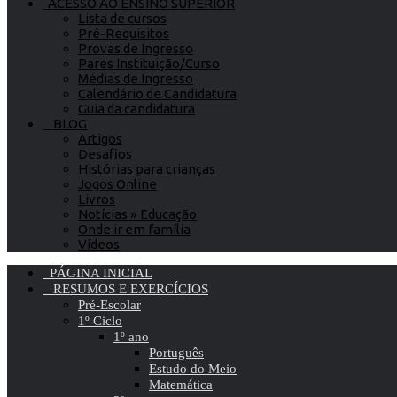
ACESSO AO ENSINO SUPERIOR
Lista de cursos
Pré-Requisitos
Provas de Ingresso
Pares Instituição/Curso
Médias de Ingresso
Calendário de Candidatura
Guia da candidatura
BLOG
Artigos
Desafios
Histórias para crianças
Jogos Online
Livros
Notícias » Educação
Onde ir em família
Vídeos
PÁGINA INICIAL
RESUMOS E EXERCÍCIOS
Pré-Escolar
1º Ciclo
1º ano
Português
Estudo do Meio
Matemática