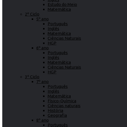
Estudo do Meio
Matemática
2º Ciclo
5º ano
Português
Inglês
Matemática
Ciências Naturais
HGP
6º ano
Português
Inglês
Matemática
Ciências Naturais
HGP
3º Ciclo
7º ano
Português
Inglês
Matemática
Físico-Química
Ciências naturais
História
Geografia
8º ano
Português