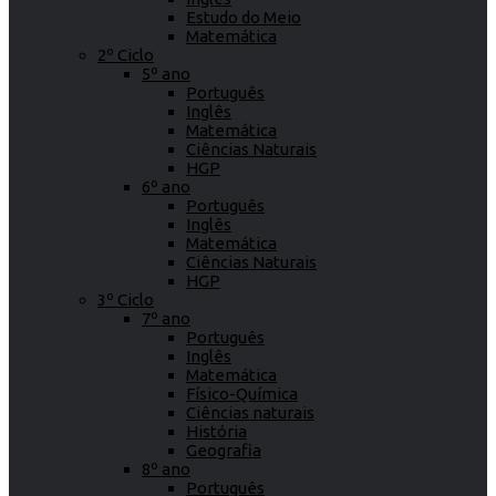
Estudo do Meio
Matemática
2º Ciclo
5º ano
Português
Inglês
Matemática
Ciências Naturais
HGP
6º ano
Português
Inglês
Matemática
Ciências Naturais
HGP
3º Ciclo
7º ano
Português
Inglês
Matemática
Físico-Química
Ciências naturais
História
Geografia
8º ano
Português