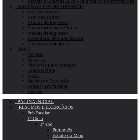
Provas e Exames 2026 – calendário e informações
ACESSO AO ENSINO SUPERIOR
Lista de cursos
Pré-Requisitos
Provas de Ingresso
Pares Instituição/Curso
Médias de Ingresso
Calendário de Candidatura
Guia da candidatura
BLOG
Artigos
Desafios
Histórias para crianças
Jogos Online
Livros
Notícias » Educação
Onde ir em família
Vídeos
PÁGINA INICIAL
RESUMOS E EXERCÍCIOS
Pré-Escolar
1º Ciclo
1º ano
Português
Estudo do Meio