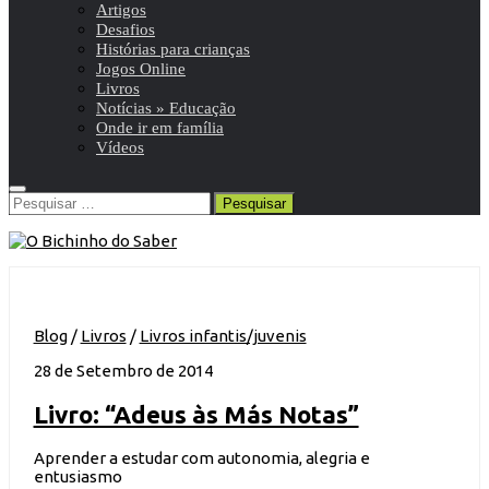
Artigos
Desafios
Histórias para crianças
Jogos Online
Livros
Notícias » Educação
Onde ir em família
Vídeos
Pesquisar
por:
Blog
/
Livros
/
Livros infantis/juvenis
28 de Setembro de 2014
Livro: “Adeus às Más Notas”
Aprender a estudar com autonomia, alegria e
entusiasmo