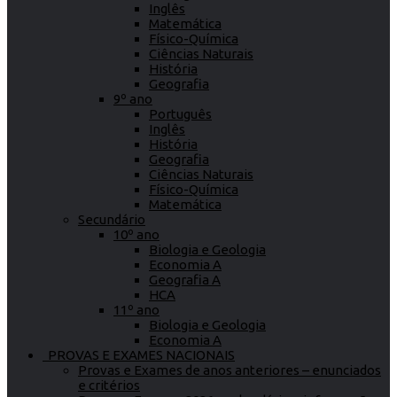
Inglês
Matemática
Físico-Química
Ciências Naturais
História
Geografia
9º ano
Português
Inglês
História
Geografia
Ciências Naturais
Físico-Química
Matemática
Secundário
10º ano
Biologia e Geologia
Economia A
Geografia A
HCA
11º ano
Biologia e Geologia
Economia A
PROVAS E EXAMES NACIONAIS
Provas e Exames de anos anteriores – enunciados
e critérios