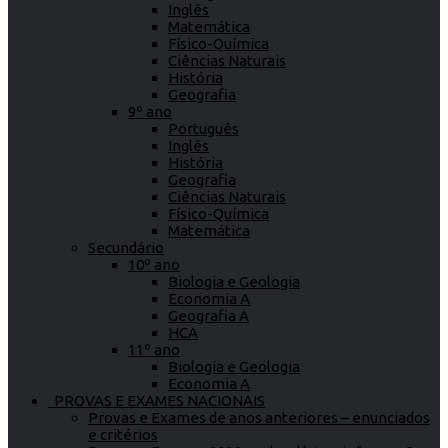
Inglês
Matemática
Físico-Química
Ciências Naturais
História
Geografia
9º ano
Português
Inglês
História
Geografia
Ciências Naturais
Físico-Química
Matemática
Secundário
10º ano
Biologia e Geologia
Economia A
Geografia A
HCA
11º ano
Biologia e Geologia
Economia A
PROVAS E EXAMES NACIONAIS
Provas e Exames de anos anteriores – enunciados
e critérios