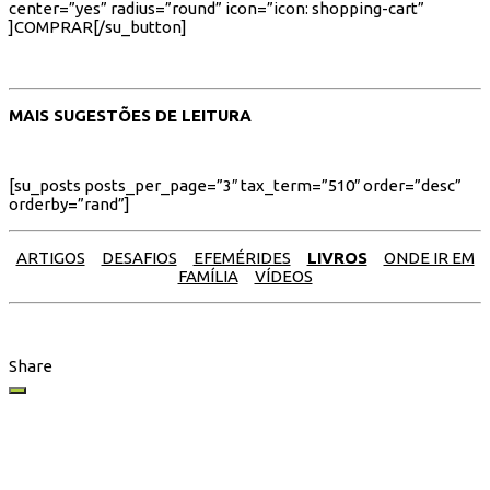
center=”yes” radius=”round” icon=”icon: shopping-cart”
]COMPRAR[/su_button]
MAIS SUGESTÕES DE LEITURA
[su_posts posts_per_page=”3″ tax_term=”510″ order=”desc”
orderby=”rand”]
ARTIGOS
DESAFIOS
EFEMÉRIDES
LIVROS
ONDE IR EM
FAMÍLIA
VÍDEOS
Share