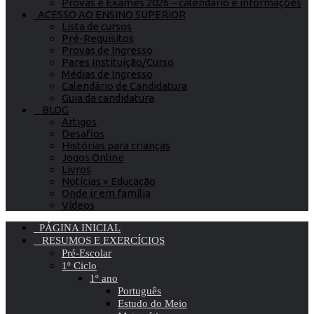
Provas e Exames 2026 – calendário e informações
ACESSO AO ENSINO SUPERIOR
Lista de cursos
Pré-Requisitos
Provas de Ingresso
Pares Instituição/Curso
Médias de Ingresso
Calendário de Candidatura
Guia da candidatura
BLOG
Artigos
Desafios
Histórias para crianças
Jogos Online
Livros
Notícias » Educação
Onde ir em família
Vídeos
PÁGINA INICIAL
RESUMOS E EXERCÍCIOS
Pré-Escolar
1º Ciclo
1º ano
Português
Estudo do Meio