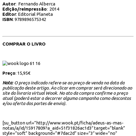
Autor
: Fernando Alberca
Edição/reimpressão
: 2014
Editor
: Editorial Planeta
ISBN
: 9789896575342
COMPRAR O LIVRO
Preço
: 15,95€
Nota
: O preço indicado refere-se ao preço de venda na data da
publicação deste artigo. Ao clicar em comprar será direcionado ao
site da livraria virtual Wook. No ato da compra confirme o preço
atual (poderá estar a decorrer alguma campanha como descontos
e/ou oferta dos portes de envio).
[su_button url=”http://www.wook.pt/ficha/adeus-as-mas-
notas/a/id/15917809?a_aid=51f31826ac1d3″ target=”blank”
style=”soft” background=”#7dac2d” size=”3″ wide=”no”