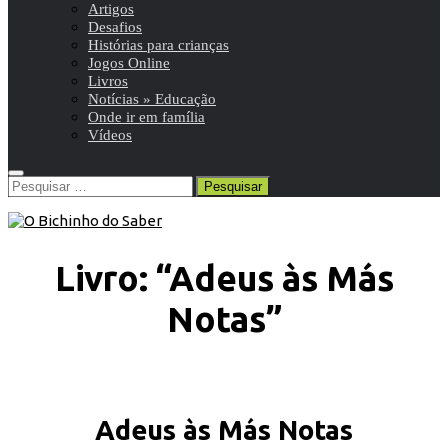
Artigos
Desafios
Histórias para crianças
Jogos Online
Livros
Notícias » Educação
Onde ir em família
Vídeos
Pesquisar
por:
Livro: “Adeus às Más
Notas”
Adeus às Más Notas