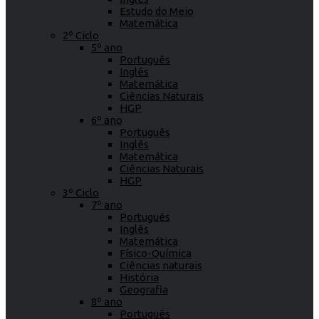
Estudo do Meio
Matemática
2º Ciclo
5º ano
Português
Inglês
Matemática
Ciências Naturais
HGP
6º ano
Português
Inglês
Matemática
Ciências Naturais
HGP
3º Ciclo
7º ano
Português
Inglês
Matemática
Físico-Química
Ciências naturais
História
Geografia
8º ano
Português